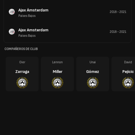
Ajax Ámsterdam
2018
-
2021
Países Bajos
Ajax Amsterdam
2018
-
2021
Países Bajos
COMPAÑEROS DE CLUB
Oier
Lennon
Unai
David
Zarraga
Miller
Gómez
Pejicic