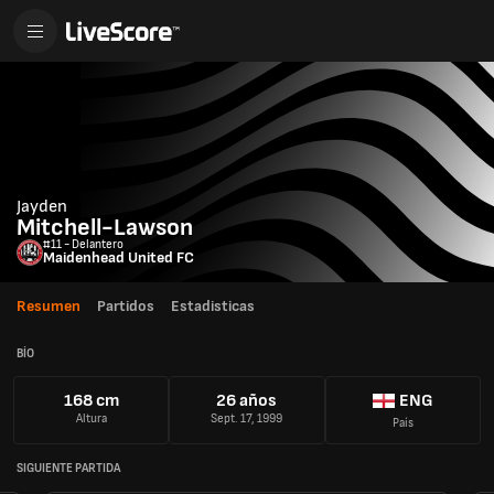
Jayden
Mitchell-Lawson
#11 - Delantero
Maidenhead United FC
Resumen
Partidos
Estadisticas
BÍO
168 cm
26 años
ENG
Altura
Sept. 17, 1999
País
SIGUIENTE PARTIDA