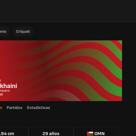
enis
Críquet
m
khaini
Arquero
n
n
Partidos
Estadisticas
194 cm
29 años
OMN