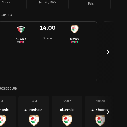
Altura
Jun. 20, 1997
País
 PARTIDA
14:00
08 Ene.
Kuwait
Omán
OS DE CLUB
ilal
Faiyz
Khalid
Ahmed
loushi
Al Rusheidi
Al-Braiki
Al Khamisi
A