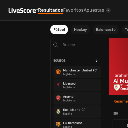
Resultados
Favoritos
Apuestas
Fútbol
Hockey
Baloncesto
T
EQUIPOS
Manchester United FC
Inglaterra
Ibrahi
Al Mu
Liverpool
#1 - 
Inglaterra
Omá
Arsenal
Inglaterra
Resume
Real Madrid CF
BÍO
España
FC Barcelona
España