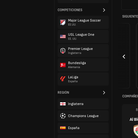
COMPETICIONES
SIGUIENTE
Major League Soccer
EE.UU.
USL League One
EE. UU.
Premier League
Inglaterra
Bundesliga
Alemania
LaLiga
España
REGIÓN
COMPAÑER
Inglaterra
B
Champions League
Al B
España