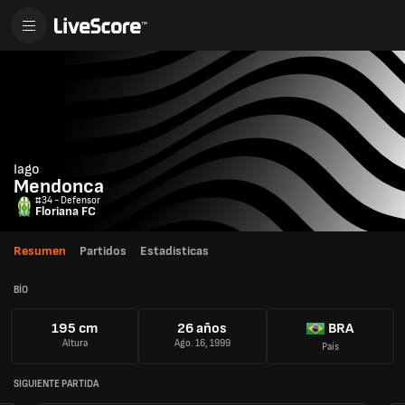
Iago
Mendonca
#34 - Defensor
Floriana FC
Resumen
Partidos
Estadisticas
BÍO
195 cm
26 años
BRA
Altura
Ago. 16, 1999
País
SIGUIENTE PARTIDA