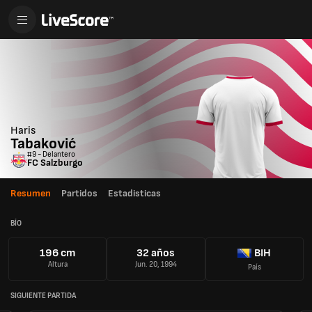
Haris
Tabaković
#9 - Delantero
FC Salzburgo
Resumen
Partidos
Estadisticas
BÍO
196 cm
32 años
BIH
Altura
Jun. 20, 1994
País
SIGUIENTE PARTIDA