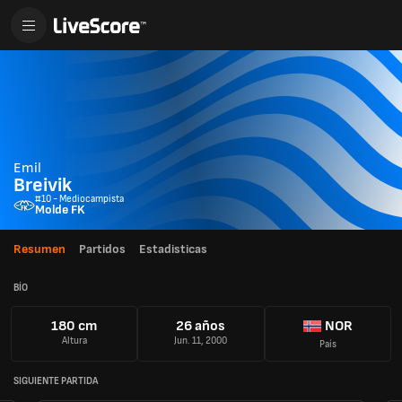
Emil
Breivik
#10 - Mediocampista
Molde FK
Resumen
Partidos
Estadisticas
BÍO
180 cm
26 años
NOR
Altura
Jun. 11, 2000
País
SIGUIENTE PARTIDA