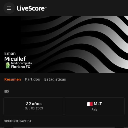
Eman
Micallef
Mediocampista
Floriana FC
Resumen
Partidos
Estadisticas
BÍO
22 años
MLT
Oct. 03, 2003
País
SIGUIENTE PARTIDA