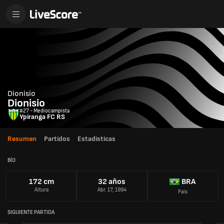
Dionisio
Dionisio
#27 - Mediocampista
Ypiranga FC RS
Resumen
Partidos
Estadisticas
BÍO
172 cm
32 años
BRA
Altura
Abr. 17, 1994
País
SIGUIENTE PARTIDA