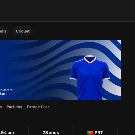
enis
Críquet
Delantero
rton
n
Partidos
Estadisticas
194 cm
28 años
PRT