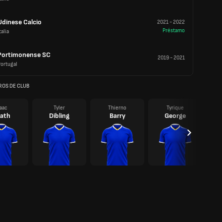
Udinese Calcio
2021
-
2022
Préstamo
talia
Portimonense SC
2019
-
2021
ortugal
OS DE CLUB
saac
Tyler
Thierno
Tyrique
ath
Dibling
Barry
George