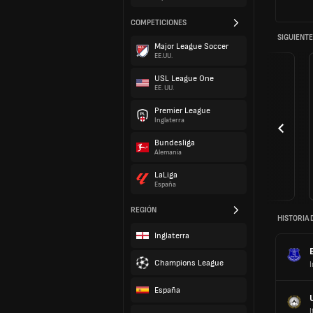
COMPETICIONES
SIGUIENTE
Major League Soccer
EE.UU.
USL League One
EE. UU.
Premier League
Inglaterra
Bundesliga
Alemania
LaLiga
España
REGIÓN
HISTORIA 
Inglaterra
Champions League
I
España
I