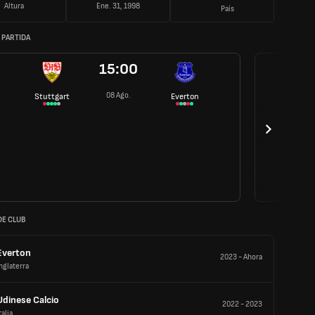
Altura
Ene. 31, 1998
País
 PARTIDA
15:00
08 Ago.
Stuttgart
Everton
DE CLUB
Everton
2023
-
Ahora
nglaterra
Udinese Calcio
2022
-
2023
talia