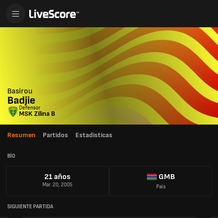
Basirou
Badjie
Defensor
MSK Zilina B
Resumen
Partidos
Estadisticas
BÍO
21 años
GMB
Mar. 20, 2005
País
SIGUIENTE PARTIDA