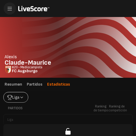
Alexis
Claude-Maurice
#20 - Mediocampista
FC Augsburgo
Resumen
Partidos
Estadisticas
Liga
Ranking
Ranking de
PARTIDOS
de tiempo
competición
Liga