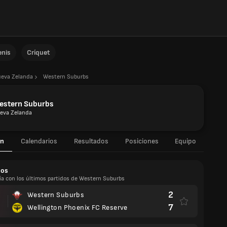
enis
Críquet
eva Zelanda
Western Suburbs
estern Suburbs
eva Zelanda
n
Calendarios
Resultados
Posiciones
Equipo
dos
ía con los últimos partidos de Western Suburbs
2
Western Suburbs
7
Wellington Phoenix FC Reserve