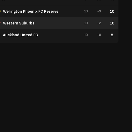
Wellington Phoenix FC Reserve
10
10
-3
3
Western Suburbs
10
10
-2
3
Auckland United FC
8
10
-8
2