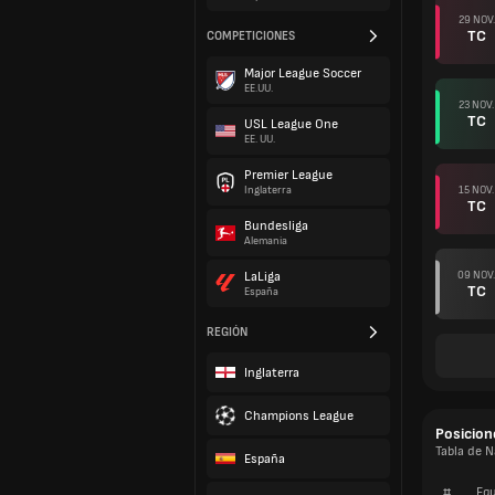
29 NOV.
TC
COMPETICIONES
Major League Soccer
EE.UU.
23 NOV.
TC
USL League One
EE. UU.
Premier League
15 NOV.
Inglaterra
TC
Bundesliga
Alemania
09 NOV.
LaLiga
TC
España
REGIÓN
Inglaterra
Champions League
Posicion
Tabla de N
España
#
Equ