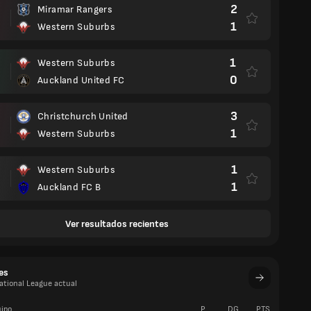
2
Miramar Rangers
1
Western Suburbs
1
Western Suburbs
0
Auckland United FC
3
Christchurch United
1
Western Suburbs
1
Western Suburbs
1
Auckland FC B
Ver resultados recientes
es
ational League actual
ipo
P
DG
PTS.
V