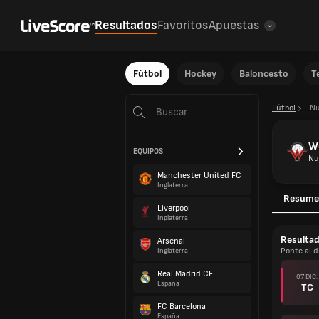
Resultados
Favoritos
Apuestas
Fútbol
Hockey
Baloncesto
T
Fútbol
Nu
W
EQUIPOS
Nu
Manchester United FC
Inglaterra
Resume
Liverpool
Inglaterra
Resulta
Arsenal
Ponte al d
Inglaterra
Real Madrid CF
07 DIC.
España
TC
FC Barcelona
España