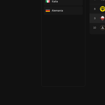
Italia
8
Alemania
9
10