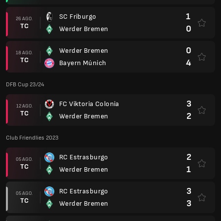
1
SC Friburgo
26 AGO.
TC
0
Werder Bremen
0
Werder Bremen
18 AGO.
TC
4
Bayern Múnich
DFB Cup 23/24
3
FC Viktoria Colonia
12 AGO.
TC
2
Werder Bremen
Club Friendlies 2023
2
RC Estrasburgo
05 AGO.
TC
1
Werder Bremen
3
RC Estrasburgo
05 AGO.
TC
3
Werder Bremen