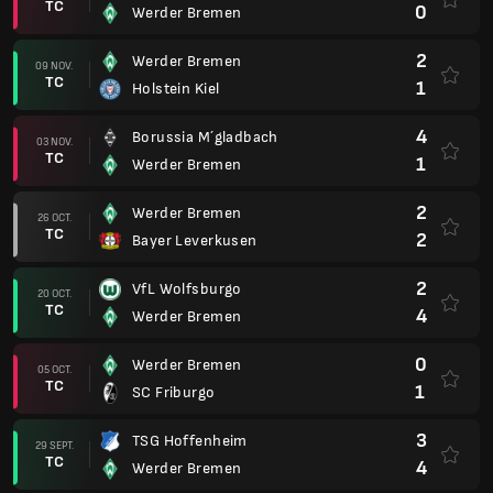
TC
0
Werder Bremen
2
Werder Bremen
09 NOV.
TC
1
Holstein Kiel
4
Borussia M´gladbach
03 NOV.
TC
1
Werder Bremen
2
Werder Bremen
26 OCT.
TC
2
Bayer Leverkusen
2
VfL Wolfsburgo
20 OCT.
TC
4
Werder Bremen
0
Werder Bremen
05 OCT.
TC
1
SC Friburgo
3
TSG Hoffenheim
29 SEPT.
TC
4
Werder Bremen