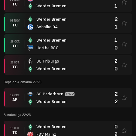
TC
1
Werder Bremen
2
Werder Bremen
05 NOV.
TC
1
Schalke 04
1
Werder Bremen
28 OCT.
TC
0
Hertha BSC
2
SC Friburgo
22 OCT.
TC
0
Werder Bremen
Copa de Alemania 22/23
2
SC Paderborn
19 OCT.
AP
2
Werder Bremen
Bundesliga 22/23
0
Werder Bremen
15 OCT.
TC
2
FSV Mainz