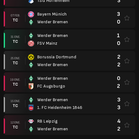
3
TSG Hoffenheim
3
Bayern Múnich
07 FEB.
TC
0
Werder Bremen
1
Werder Bremen
31 ENE.
TC
0
FSV Mainz
2
Borussia Dortmund
25 ENE.
TC
2
Werder Bremen
0
Werder Bremen
19 ENE.
TC
2
FC Augsburgo
3
Werder Bremen
15 ENE.
TC
3
1. FC Heidenheim 1846
4
RB Leipzig
12 ENE.
TC
2
Werder Bremen