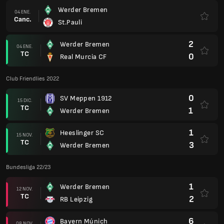
Werder Bremen
04 ENE.
Canc.
St.Pauli
2
Werder Bremen
04 ENE.
TC
0
Real Murcia CF
Club Friendlies 2022
0
SV Meppen 1912
15 DIC.
TC
1
Werder Bremen
1
Heeslinger SC
15 NOV.
TC
3
Werder Bremen
Bundesliga 22/23
1
Werder Bremen
12 NOV.
TC
2
RB Leipzig
6
Bayern Múnich
08 NOV.