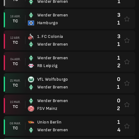
1
Werder Bremen
3
Werder Bremen
18 ABR.
TC
1
Hamburgo
3
1. FC Colonia
12 ABR.
TC
1
Werder Bremen
1
Werder Bremen
04 ABR.
TC
2
RB Leipzig
0
VfL Wolfsburgo
21 MAR.
TC
1
Werder Bremen
0
Werder Bremen
15 MAR.
TC
2
FSV Mainz
1
Union Berlin
08 MAR.
TC
4
Werder Bremen