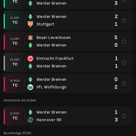
TC
3
Werder Bremen
2
Werder Bremen
21 ABR.
TC
1
Stuttgart
5
Bayer Leverkusen
14 ABR.
TC
0
Werder Bremen
1
Eintracht Frankfurt
05 ABR.
TC
1
Werder Bremen
0
Werder Bremen
30 MAR.
TC
2
VfL Wolfsburgo
Amistosos de clubes
1
Werder Bremen
21 MAR.
TC
3
Hannover 96
Bundesliga 23/24