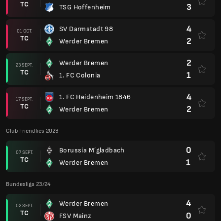
TC
3
TSG Hoffenheim
4
SV Darmstadt 98
01 OCT.
TC
2
Werder Bremen
2
Werder Bremen
23 SEPT.
TC
1
1. FC Colonia
4
1. FC Heidenheim 1846
17 SEPT.
TC
2
Werder Bremen
Club Friendlies 2023
0
Borussia M´gladbach
07 SEPT.
TC
1
Werder Bremen
Bundesliga 23/24
4
Werder Bremen
02 SEPT.
TC
0
FSV Mainz