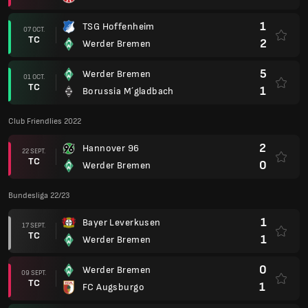
1
TSG Hoffenheim
07 OCT.
TC
2
Werder Bremen
5
Werder Bremen
01 OCT.
TC
1
Borussia M´gladbach
Club Friendlies 2022
2
Hannover 96
22 SEPT.
TC
0
Werder Bremen
Bundesliga 22/23
1
Bayer Leverkusen
17 SEPT.
TC
1
Werder Bremen
0
Werder Bremen
09 SEPT.
TC
1
FC Augsburgo