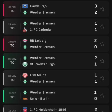
3
Hamburgo
07 DIC.
TC
2
Werder Bremen
1
Werder Bremen
29 NOV.
TC
1
1. FC Colonia
2
RB Leipzig
23 NOV.
TC
0
Werder Bremen
2
Werder Bremen
07 NOV.
TC
1
VfL Wolfsburgo
1
FSV Mainz
01 NOV.
TC
1
Werder Bremen
1
Werder Bremen
24 OCT.
TC
0
Union Berlin
2
1. FC Heidenheim 1846
18 OCT.