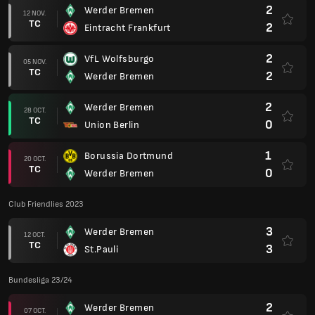
2
Werder Bremen
12 NOV.
TC
2
Eintracht Frankfurt
2
VfL Wolfsburgo
05 NOV.
TC
2
Werder Bremen
2
Werder Bremen
28 OCT.
TC
0
Union Berlin
1
Borussia Dortmund
20 OCT.
TC
0
Werder Bremen
Club Friendlies 2023
3
Werder Bremen
12 OCT.
TC
3
St.Pauli
Bundesliga 23/24
2
Werder Bremen
07 OCT.