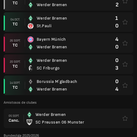
TC
2
Werder Bremen
1
Werder Bremen
04 OCT.
TC
0
St.Pauli
4
Bayern Múnich
26 SEPT.
TC
0
Werder Bremen
0
Werder Bremen
20 SEPT.
TC
3
SC Friburgo
0
Borussia M´gladbach
14 SEPT.
TC
4
Werder Bremen
Amistosos de clubes
Werder Bremen
05 SEPT.
Canc.
SC Preussen 06 Munster
Bundesliga 2025/2026