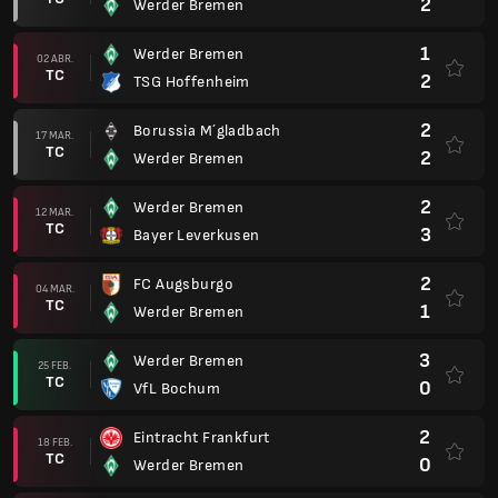
2
Werder Bremen
1
Werder Bremen
02 ABR.
TC
2
TSG Hoffenheim
2
Borussia M´gladbach
17 MAR.
TC
2
Werder Bremen
2
Werder Bremen
12 MAR.
TC
3
Bayer Leverkusen
2
FC Augsburgo
04 MAR.
TC
1
Werder Bremen
3
Werder Bremen
25 FEB.
TC
0
VfL Bochum
2
Eintracht Frankfurt
18 FEB.
TC
0
Werder Bremen