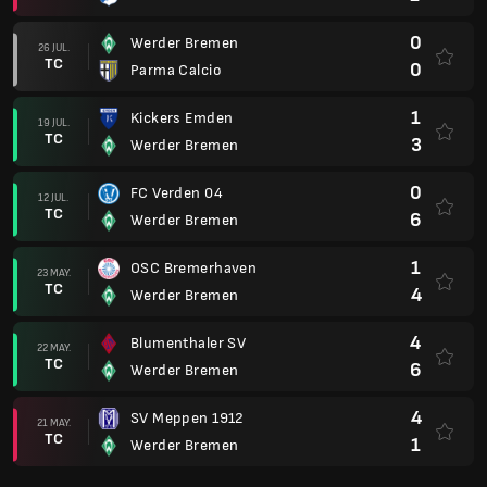
0
Werder Bremen
26 JUL.
TC
0
Parma Calcio
1
Kickers Emden
19 JUL.
TC
3
Werder Bremen
0
FC Verden 04
12 JUL.
TC
6
Werder Bremen
1
OSC Bremerhaven
23 MAY.
TC
4
Werder Bremen
4
Blumenthaler SV
22 MAY.
TC
6
Werder Bremen
4
SV Meppen 1912
21 MAY.
TC
1
Werder Bremen