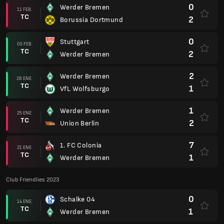
0
Werder Bremen
11 FEB.
TC
2
Borussia Dortmund
0
Stuttgart
05 FEB.
TC
2
Werder Bremen
2
Werder Bremen
28 ENE.
TC
1
VfL Wolfsburgo
1
Werder Bremen
25 ENE.
TC
2
Union Berlin
7
1. FC Colonia
21 ENE.
TC
1
Werder Bremen
Club Friendlies 2023
0
Schalke 04
14 ENE.
TC
1
Werder Bremen