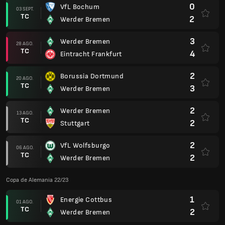
0
VfL Bochum
03 SEPT.
TC
2
Werder Bremen
3
Werder Bremen
28 AGO.
TC
4
Eintracht Frankfurt
2
Borussia Dortmund
20 AGO.
TC
3
Werder Bremen
2
Werder Bremen
13 AGO.
TC
2
Stuttgart
2
VfL Wolfsburgo
06 AGO.
TC
2
Werder Bremen
Copa de Alemania 22/23
1
Energie Cottbus
01 AGO.
TC
2
Werder Bremen