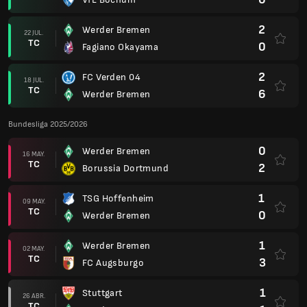
2
Werder Bremen
22 JUL.
TC
0
Fagiano Okayama
2
FC Verden 04
18 JUL.
TC
6
Werder Bremen
Bundesliga 2025/2026
0
Werder Bremen
16 MAY.
TC
2
Borussia Dortmund
1
TSG Hoffenheim
09 MAY.
TC
0
Werder Bremen
1
Werder Bremen
02 MAY.
TC
3
FC Augsburgo
1
Stuttgart
26 ABR.
TC