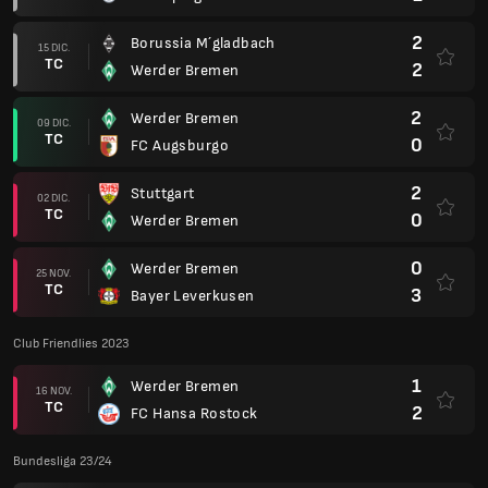
2
Borussia M´gladbach
15 DIC.
TC
2
Werder Bremen
2
Werder Bremen
09 DIC.
TC
0
FC Augsburgo
2
Stuttgart
02 DIC.
TC
0
Werder Bremen
0
Werder Bremen
25 NOV.
TC
3
Bayer Leverkusen
Club Friendlies 2023
1
Werder Bremen
16 NOV.
TC
2
FC Hansa Rostock
Bundesliga 23/24