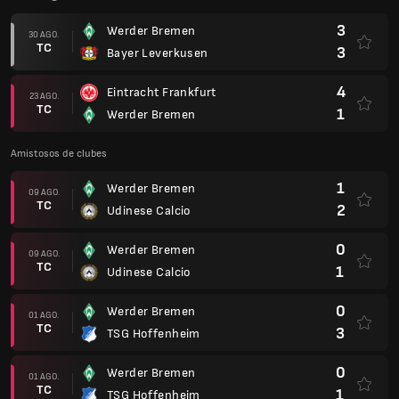
3
Werder Bremen
30 AGO.
TC
3
Bayer Leverkusen
4
Eintracht Frankfurt
23 AGO.
TC
1
Werder Bremen
Amistosos de clubes
1
Werder Bremen
09 AGO.
TC
2
Udinese Calcio
0
Werder Bremen
09 AGO.
TC
1
Udinese Calcio
0
Werder Bremen
01 AGO.
TC
3
TSG Hoffenheim
0
Werder Bremen
01 AGO.
TC
1
TSG Hoffenheim