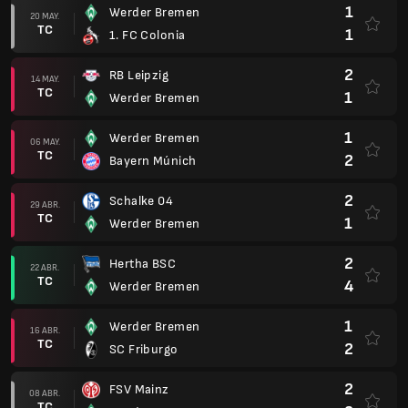
1
Werder Bremen
20 MAY.
TC
1
1. FC Colonia
2
RB Leipzig
14 MAY.
TC
1
Werder Bremen
1
Werder Bremen
06 MAY.
TC
2
Bayern Múnich
2
Schalke 04
29 ABR.
TC
1
Werder Bremen
2
Hertha BSC
22 ABR.
TC
4
Werder Bremen
1
Werder Bremen
16 ABR.
TC
2
SC Friburgo
2
FSV Mainz
08 ABR.
TC