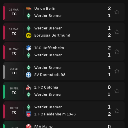
2
Union Berlin
16 MAR.
TC
1
Werder Bremen
1
Werder Bremen
09 MAR.
TC
2
Borussia Dortmund
2
TSG Hoffenheim
03 MAR.
TC
1
Werder Bremen
1
Werder Bremen
24 FEB.
TC
1
SV Darmstadt 98
0
1. FC Colonia
16 FEB.
TC
1
Werder Bremen
1
Werder Bremen
10 FEB.
TC
2
1. FC Heidenheim 1846
0
FSV Mainz
03 FEB.