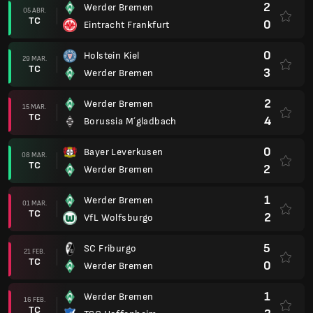
2
Werder Bremen
05 ABR.
TC
0
Eintracht Frankfurt
0
Holstein Kiel
29 MAR.
TC
3
Werder Bremen
2
Werder Bremen
15 MAR.
TC
4
Borussia M´gladbach
0
Bayer Leverkusen
08 MAR.
TC
2
Werder Bremen
1
Werder Bremen
01 MAR.
TC
2
VfL Wolfsburgo
5
SC Friburgo
21 FEB.
TC
0
Werder Bremen
1
Werder Bremen
16 FEB.
TC