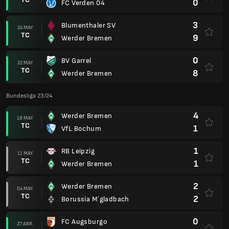
0
FC Verden 04
3
Blumenthaler SV
24 MAY.
TC
9
Werder Bremen
0
BV Garrel
22 MAY.
TC
8
Werder Bremen
Bundesliga 23/24
4
Werder Bremen
18 MAY.
TC
1
VfL Bochum
1
RB Leipzig
11 MAY.
TC
1
Werder Bremen
2
Werder Bremen
04 MAY.
TC
2
Borussia M´gladbach
0
FC Augsburgo
27 ABR.