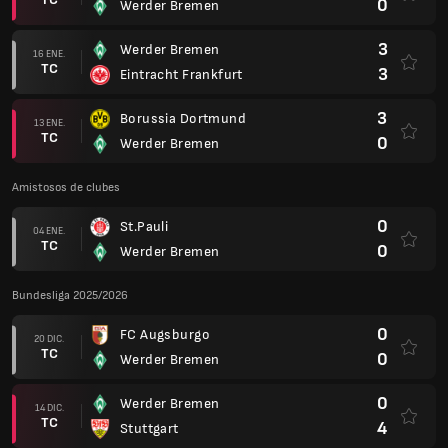
0
Werder Bremen
3
Werder Bremen
16 ENE.
TC
3
Eintracht Frankfurt
3
Borussia Dortmund
13 ENE.
TC
0
Werder Bremen
Amistosos de clubes
0
St.Pauli
04 ENE.
TC
0
Werder Bremen
Bundesliga 2025/2026
0
FC Augsburgo
20 DIC.
TC
0
Werder Bremen
0
Werder Bremen
14 DIC.
TC
4
Stuttgart