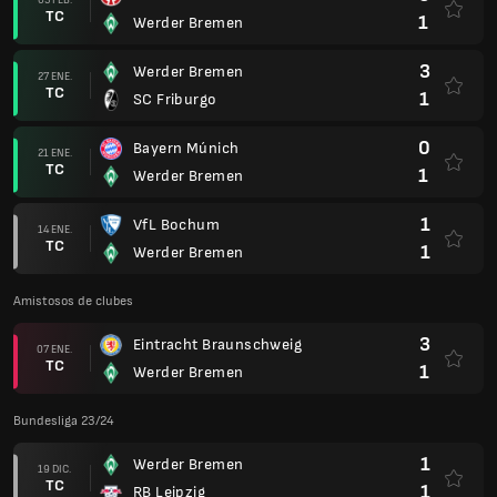
TC
1
Werder Bremen
3
Werder Bremen
27 ENE.
TC
1
SC Friburgo
0
Bayern Múnich
21 ENE.
TC
1
Werder Bremen
1
VfL Bochum
14 ENE.
TC
1
Werder Bremen
Amistosos de clubes
3
Eintracht Braunschweig
07 ENE.
TC
1
Werder Bremen
Bundesliga 23/24
1
Werder Bremen
19 DIC.
TC
1
RB Leipzig