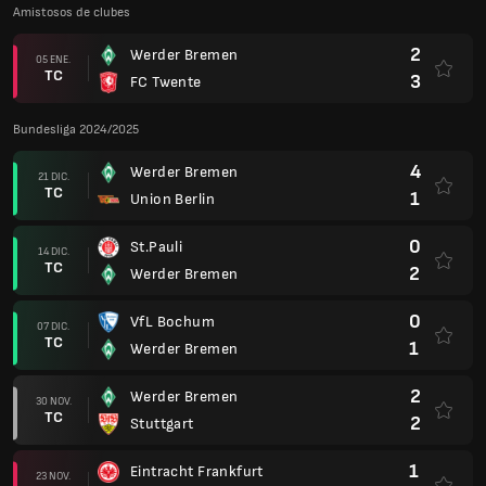
Amistosos de clubes
2
Werder Bremen
05 ENE.
TC
3
FC Twente
Bundesliga 2024/2025
4
Werder Bremen
21 DIC.
TC
1
Union Berlin
0
St.Pauli
14 DIC.
TC
2
Werder Bremen
0
VfL Bochum
07 DIC.
TC
1
Werder Bremen
2
Werder Bremen
30 NOV.
TC
2
Stuttgart
1
Eintracht Frankfurt
23 NOV.