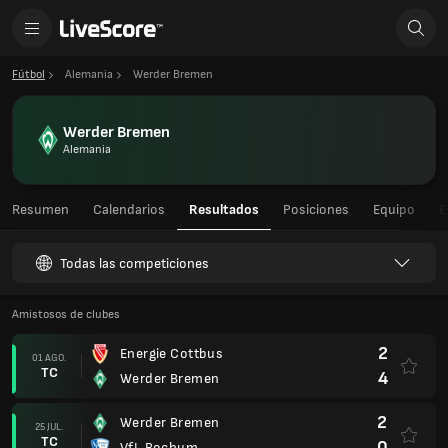
Fútbol
Alemania
Werder Bremen
Werder Bremen
Alemania
Resumen
Calendarios
Resultados
Posiciones
Equipo
E
Todas las competiciones
Amistosos de clubes
2
Energie Cottbus
01 AGO.
TC
4
Werder Bremen
2
Werder Bremen
25 JUL.
TC
0
VfL Bochum