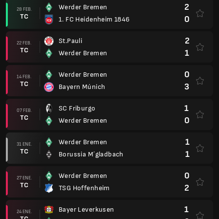
2
Werder Bremen
28 FEB.
TC
0
1. FC Heidenheim 1846
2
St.Pauli
22 FEB.
TC
1
Werder Bremen
0
Werder Bremen
14 FEB.
TC
3
Bayern Múnich
1
SC Friburgo
07 FEB.
TC
0
Werder Bremen
1
Werder Bremen
31 ENE.
TC
1
Borussia M´gladbach
0
Werder Bremen
27 ENE.
TC
2
TSG Hoffenheim
1
Bayer Leverkusen
24 ENE.
TC