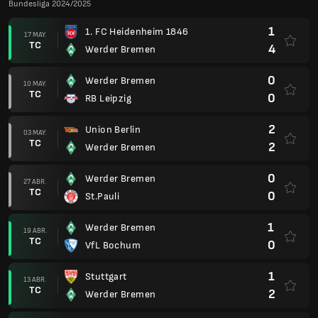
Bundesliga 2024/2025
1
1. FC Heidenheim 1846
17 MAY.
TC
4
Werder Bremen
0
Werder Bremen
10 MAY.
TC
0
RB Leipzig
2
Union Berlin
03 MAY.
TC
2
Werder Bremen
0
Werder Bremen
27 ABR.
TC
0
St.Pauli
1
Werder Bremen
19 ABR.
TC
0
VfL Bochum
1
Stuttgart
13 ABR.
TC
2
Werder Bremen