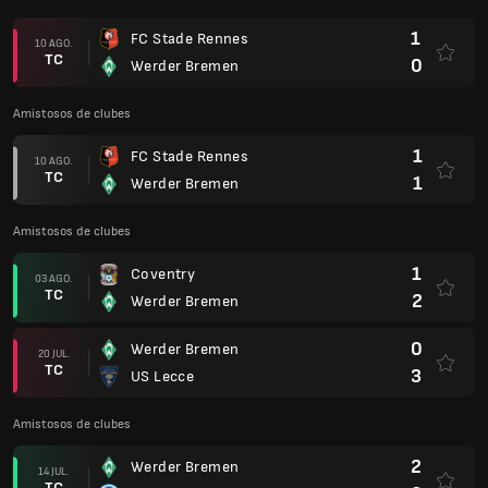
1
FC Stade Rennes
10 AGO.
TC
0
Werder Bremen
Amistosos de clubes
1
FC Stade Rennes
10 AGO.
TC
1
Werder Bremen
Amistosos de clubes
1
Coventry
03 AGO.
TC
2
Werder Bremen
0
Werder Bremen
20 JUL.
TC
3
US Lecce
Amistosos de clubes
2
Werder Bremen
14 JUL.
TC