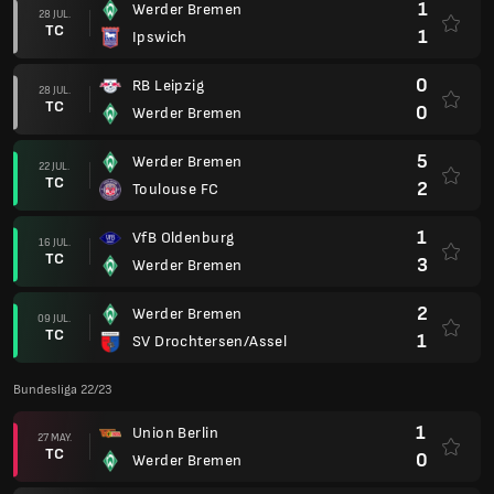
1
Werder Bremen
28 JUL.
TC
1
Ipswich
0
RB Leipzig
28 JUL.
TC
0
Werder Bremen
5
Werder Bremen
22 JUL.
TC
2
Toulouse FC
1
VfB Oldenburg
16 JUL.
TC
3
Werder Bremen
2
Werder Bremen
09 JUL.
TC
1
SV Drochtersen/Assel
Bundesliga 22/23
1
Union Berlin
27 MAY.
TC
0
Werder Bremen