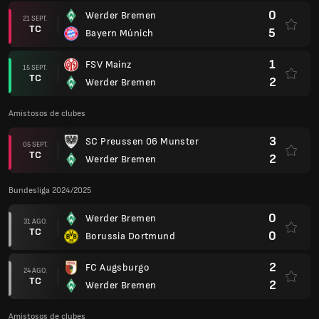
0
Werder Bremen
21 SEPT.
TC
5
Bayern Múnich
1
FSV Mainz
15 SEPT.
TC
2
Werder Bremen
Amistosos de clubes
3
SC Preussen 06 Munster
05 SEPT.
TC
2
Werder Bremen
Bundesliga 2024/2025
0
Werder Bremen
31 AGO.
TC
0
Borussia Dortmund
2
FC Augsburgo
24 AGO.
TC
2
Werder Bremen
Amistosos de clubes