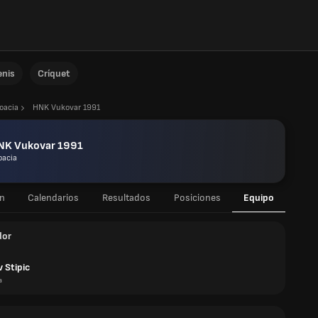
enis
Críquet
oacia
HNK Vukovar 1991
NK Vukovar 1991
oacia
n
Calendarios
Resultados
Posiciones
Equipo
dor
 Stipic
a