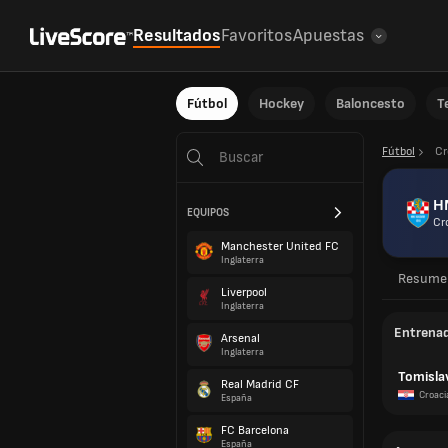
Resultados
Favoritos
Apuestas
Fútbol
Hockey
Baloncesto
T
Fútbol
Cr
H
EQUIPOS
Cr
Manchester United FC
Inglaterra
Resume
Liverpool
Inglaterra
Entrena
Arsenal
Inglaterra
Tomislav
Real Madrid CF
Croaci
España
FC Barcelona
España