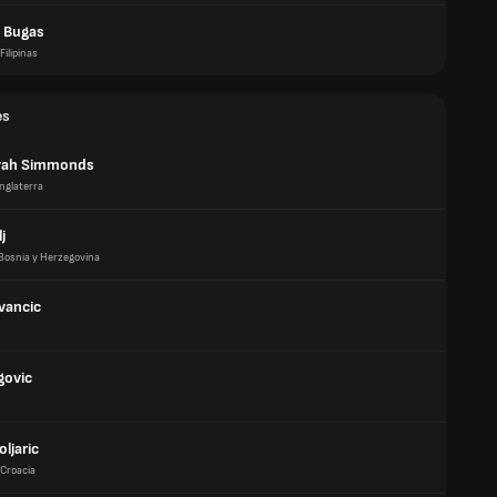
 Bugas
Filipinas
es
rah Simmonds
Inglaterra
j
Bosnia y Herzegovina
vancic
govic
oljaric
Croacia