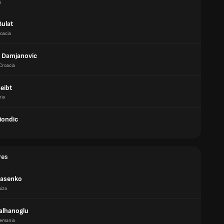
s
Bulat
oacia
 Damjanovic
Croacia
eibt
nia
iondic
res
Vlasenko
uiza
alhanoglu
lemania