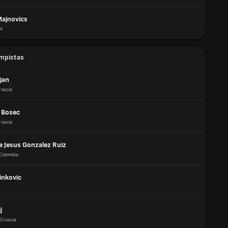
Majnovics
ía
mpistas
ljan
roacia
 Bosec
roacia
e Jesus Gonzalez Ruiz
Colombia
inkovic
j
Croacia