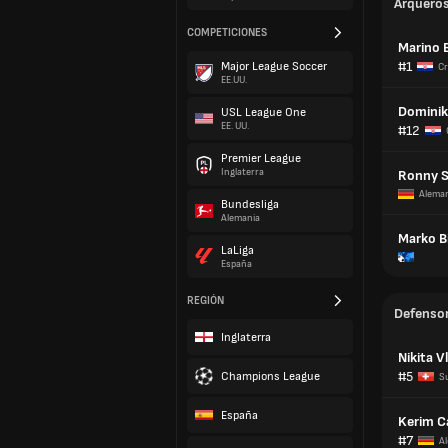
Arquero
COMPETICIONES
Marino 
#1
Major League Soccer
Cr
EE.UU.
Dominik
USL League One
EE. UU.
#12
Premier League
Inglaterra
Ronny S
Alema
Bundesliga
Alemania
Marko B
LaLiga
España
REGIÓN
Defenso
Inglaterra
Nikita 
#5
Champions League
S
España
Kerim C
#7
A