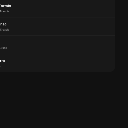
Tormin
Francia
anac
Croacia
Brasil
rra
a