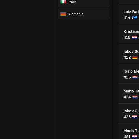
Italia
Luiz Far
Alemania
#14
Kristija
#16
Jakov S
#22
Josip El
#26
Mario T
#34
Jakov Gu
#35
Mario Ti
#91