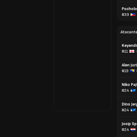
Pocholo
#39
Atacant
Keyend
#11
Alen Juril
#19
Niko Paj
#24
Dino Jer
#24
Josip Sp
#24