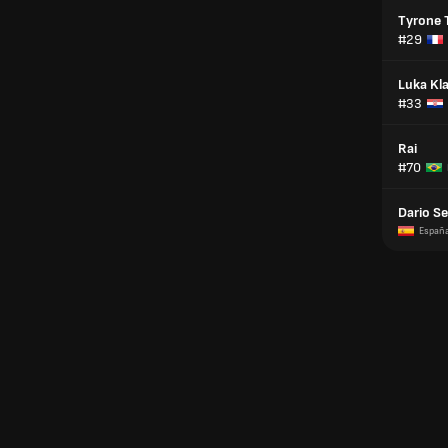
Tyrone 
#29
Luka Kl
#33
Rai
#70
Dario Se
Españ