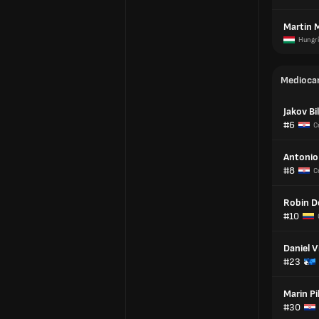
Martin 
Hungr
Medioca
Jakov Bi
#6
C
Antonio
#8
C
Robin D
#10
Daniel V
#23
Marin Pil
#30