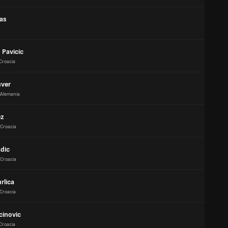
ias
n Pavicic
Croacia
uver
Alemania
ez
Croacia
adic
Croacia
rlica
Croacia
cinovic
Croacia