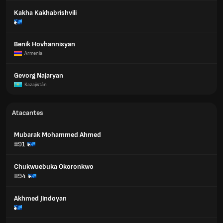
Kakha Kakhabrishvili
Benik Hovhannisyan
Armenia
Gevorg Najaryan
Kazajistán
Atacantes
Mubarak Mohammed Ahmed
#91
Chukwuebuka Okoronkwo
#94
Akhmed Jindoyan