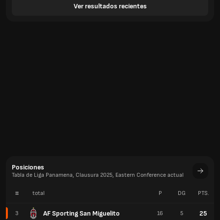
Ver resultados recientes
Posiciones
Tabla de Liga Panamena, Clausura 2025, Eastern Conference actual
#
total
P
DG
PTS.
AF Sporting San Miguelito
25
3
16
5