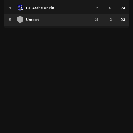
CD Arabe Unido
24
4
16
5
Umecit
23
5
16
-2