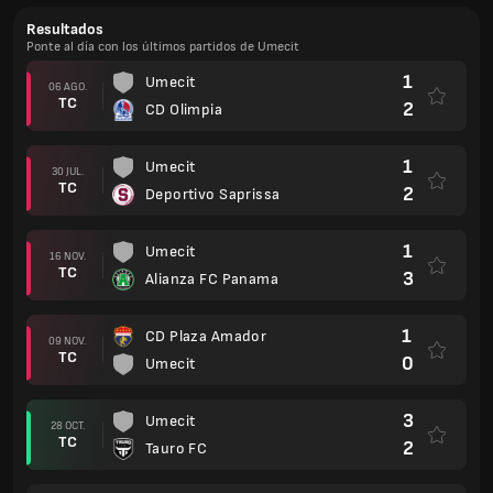
Resultados
Ponte al día con los últimos partidos de Umecit
1
Umecit
06 AGO.
TC
2
CD Olimpia
1
Umecit
30 JUL.
TC
2
Deportivo Saprissa
1
Umecit
16 NOV.
TC
3
Alianza FC Panama
1
CD Plaza Amador
09 NOV.
TC
0
Umecit
3
Umecit
28 OCT.
TC
2
Tauro FC