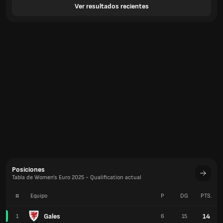
Ver resultados recientes
Posiciones
Tabla de Women's Euro 2025 - Qualification actual
#
Equipo
P
DG
PTS.
Gales
14
1
6
15