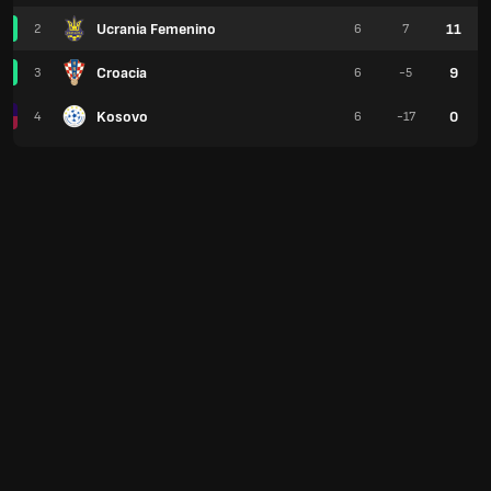
Ucrania Femenino
11
2
6
7
Croacia
9
3
6
-5
Kosovo
0
4
6
-17