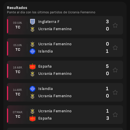
Resultados
Ponte al día con los últimos partidos de Ucrania Femenino
3
Inglaterra F
09 JUN.
TC
0
Ucrania Femenino
0
Ucrania Femenino
05 JUN.
TC
1
Islandia
5
España
18 ABR.
TC
0
Ucrania Femenino
1
Islandia
14 ABR.
TC
0
Ucrania Femenino
1
Ucrania Femenino
07 MAR.
TC
3
España