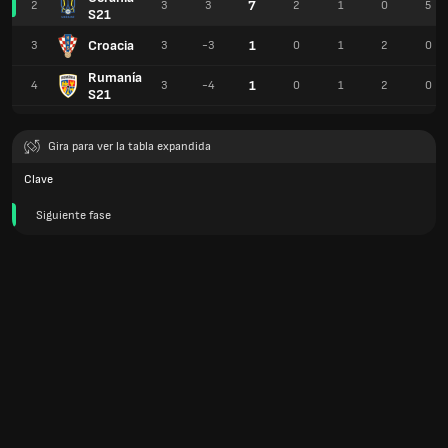
7
2
3
3
2
1
0
5
S21
Croacia
1
3
3
-3
0
1
2
0
Rumanía
1
4
3
-4
0
1
2
0
S21
Gira para ver la tabla expandida
Clave
Siguiente fase