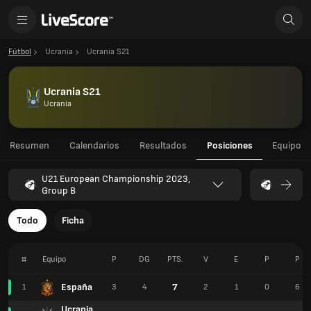
Fútbol
Ucrania
Ucrania S21
Ucrania S21
Ucrania
Resumen
Calendarios
Resultados
Posiciones
Equipo
U21 European Championship 2023,
Group B
Todo
Ficha
#
Equipo
P
DG
PTS.
V
E
P
P
España
7
1
3
4
2
1
0
6
Ucrania