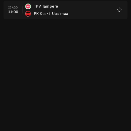
TPV Tampere
29 AGO.
11:00
PK Keski-Uusimaa
Favorit