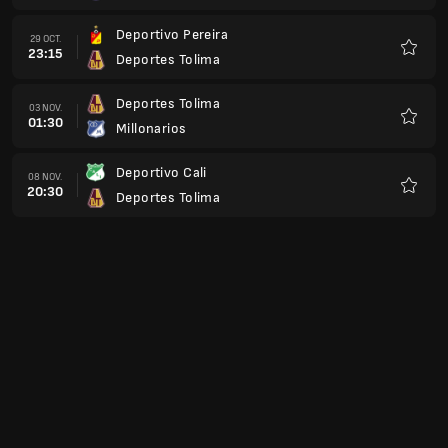
Deportivo Pereira
29 OCT.
23:15
Deportes Tolima
Favorit
Deportes Tolima
03 NOV.
01:30
Millonarios
Favorit
Deportivo Cali
08 NOV.
20:30
Deportes Tolima
Favorit