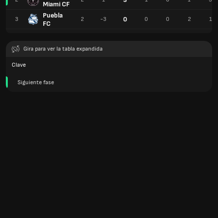
Miami CF
Puebla
0
3
2
-3
0
0
2
1
FC
Gira para ver la tabla expandida
Clave
Siguiente fase