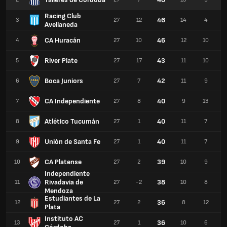
Racing Club
46
3
27
12
14
4
Avellaneda
CA Huracán
46
4
27
10
12
10
River Plate
43
5
27
17
11
10
Boca Juniors
42
6
27
7
11
9
CA Independiente
40
7
27
8
9
13
Atlético Tucumán
40
8
27
1
11
7
Unión de Santa Fe
40
9
27
1
11
7
CA Platense
39
10
27
2
10
9
Independiente
Rivadavia de
38
11
27
-2
10
8
Mendoza
Estudiantes de La
36
12
27
2
8
12
Plata
Instituto AC
36
13
27
1
10
6