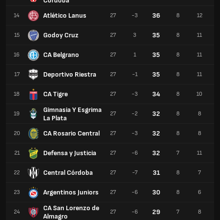
Córdoba
Atlético Lanus
36
14
27
-3
8
12
Godoy Cruz
35
15
27
3
8
11
CA Belgrano
35
16
27
1
8
11
Deportivo Riestra
35
17
27
-1
8
11
CA Tigre
34
18
27
-3
8
10
Gimnasia Y Esgrima
32
19
27
-2
8
8
La Plata
CA Rosario Central
32
20
27
-3
8
8
Defensa y Justicia
32
21
27
-6
7
11
Central Córdoba
31
22
27
-7
8
7
Argentinos Juniors
30
23
27
-6
8
6
CA San Lorenzo de
29
24
27
-6
7
8
Almagro