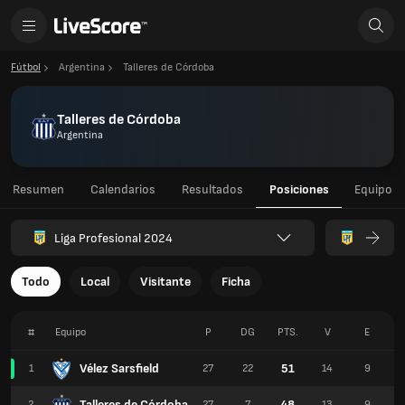
Fútbol
Argentina
Talleres de Córdoba
Talleres de Córdoba
Argentina
Resumen
Calendarios
Resultados
Posiciones
Equipo
Liga Profesional 2024
Todo
Local
Visitante
Ficha
#
Equipo
P
DG
PTS.
V
E
Vélez Sarsfield
51
1
27
22
14
9
Talleres de Córdoba
48
2
27
7
13
9