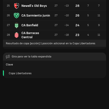
Newell´s Old Boys
28
25
27
-13
7
7
CA Sarmiento Junin
26
26
27
-10
5
11
CA Banfield
24
27
27
-14
5
9
CA Barracas
23
28
27
-18
4
11
Central
Resultado de copa [acción] 1 posición adicional en la Copa Libertadores
Gira para ver la tabla expandida
Clave
Copa Libertadores