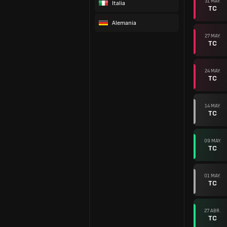
31 MAY.
Italia
TC
Alemania
27 MAY.
TC
24 MAY.
TC
14 MAY.
TC
09 MAY.
TC
01 MAY.
TC
27 ABR.
TC