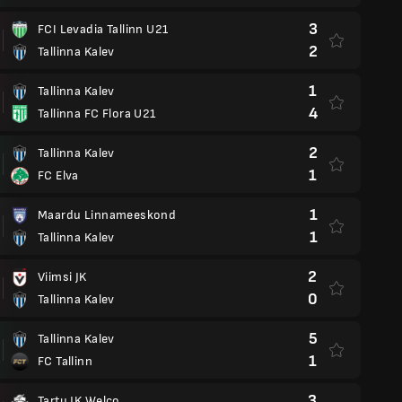
3
FCI Levadia Tallinn U21
2
Tallinna Kalev
1
Tallinna Kalev
4
Tallinna FC Flora U21
2
Tallinna Kalev
1
FC Elva
1
Maardu Linnameeskond
1
Tallinna Kalev
2
Viimsi JK
0
Tallinna Kalev
5
Tallinna Kalev
1
FC Tallinn
3
Tartu JK Welco