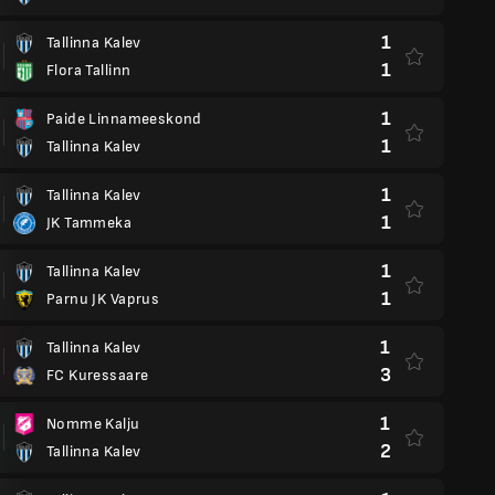
1
Tallinna Kalev
1
Flora Tallinn
1
Paide Linnameeskond
1
Tallinna Kalev
1
Tallinna Kalev
1
JK Tammeka
1
Tallinna Kalev
1
Parnu JK Vaprus
1
Tallinna Kalev
3
FC Kuressaare
1
Nomme Kalju
2
Tallinna Kalev