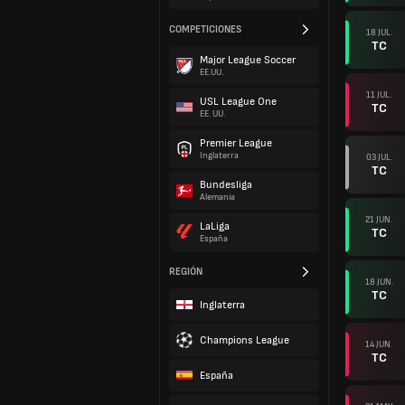
COMPETICIONES
18 JUL.
TC
Major League Soccer
EE.UU.
11 JUL.
USL League One
TC
EE. UU.
Premier League
Inglaterra
03 JUL.
TC
Bundesliga
Alemania
21 JUN.
LaLiga
TC
España
REGIÓN
18 JUN.
TC
Inglaterra
Champions League
14 JUN.
TC
España