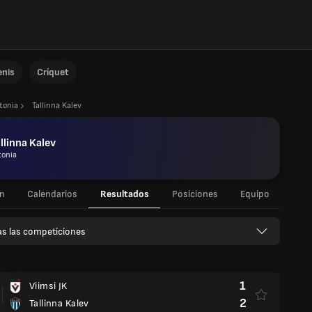
enis
Críquet
tonia
Tallinna Kalev
llinna Kalev
tonia
n
Calendarios
Resultados
Posiciones
Equipo
s las competiciones
1
Viimsi JK
2
Tallinna Kalev