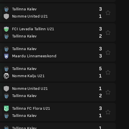
3
Tallinna Kalev
1
Nomme United U21
3
FCI Levadia Tallinn U21
2
Tallinna Kalev
3
Tallinna Kalev
3
Maardu Linnameeskond
5
Tallinna Kalev
1
Nomme Kalju U21
1
Nomme United U21
2
Tallinna Kalev
3
Tallinna FC Flora U21
1
Tallinna Kalev
1
Tallinna Kalev