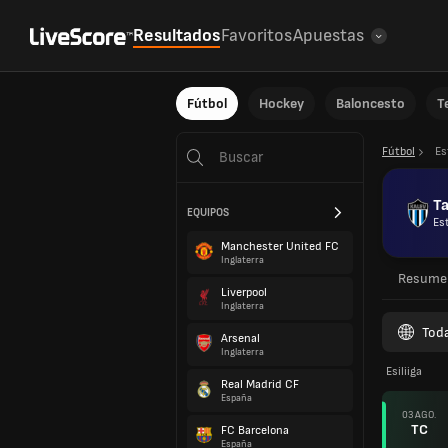
Resultados
Favoritos
Apuestas
Fútbol
Hockey
Baloncesto
T
Fútbol
Es
Ta
EQUIPOS
Es
Manchester United FC
Inglaterra
Resume
Liverpool
Inglaterra
Toda
Arsenal
Inglaterra
Esiliiga
Real Madrid CF
España
03 AGO.
TC
FC Barcelona
España