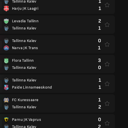
1
Tallinna Kalev
1
Harju JK Laagri
2
Levadia Tallinn
1
Tallinna Kalev
0
Tallinna Kalev
1
Narva JK Trans
3
Flora Tallinn
0
Tallinna Kalev
1
Tallinna Kalev
1
Paide Linnameeskond
1
FC Kuressaare
2
Tallinna Kalev
0
Parnu JK Vaprus
2
Tallinna Kalev