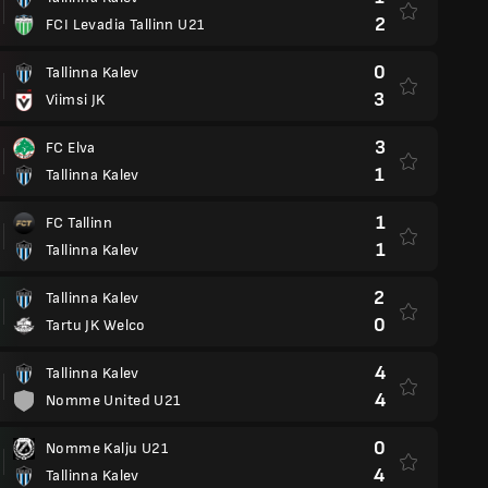
2
FCI Levadia Tallinn U21
0
Tallinna Kalev
3
Viimsi JK
3
FC Elva
1
Tallinna Kalev
1
FC Tallinn
1
Tallinna Kalev
2
Tallinna Kalev
0
Tartu JK Welco
4
Tallinna Kalev
4
Nomme United U21
0
Nomme Kalju U21
4
Tallinna Kalev