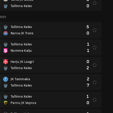
0
Tallinna Kalev
 2023
5
Tallinna Kalev
0
Narva JK Trans
1
Tallinna Kalev
1
Nomme Kalju
0
Harju JK Laagri
2
Tallinna Kalev
2
JK Tammeka
7
Tallinna Kalev
1
Tallinna Kalev
0
Parnu JK Vaprus