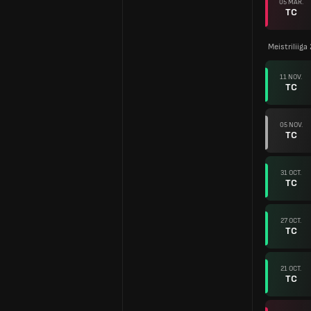
05 MAR.
TC
Meistriliiga
11 NOV.
TC
05 NOV.
TC
31 OCT.
TC
27 OCT.
TC
21 OCT.
TC