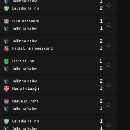
1
Tallinna Kalev
2
Levadia Tallinn
1
FC Kuressaare
1
Tallinna Kalev
2
Tallinna Kalev
1
Paide Linnameeskond
1
Flora Tallinn
0
Tallinna Kalev
2
Tallinna Kalev
1
Harju JK Laagri
2
Narva JK Trans
1
Tallinna Kalev
1
Levadia Tallinn
1
Tallinna Kalev