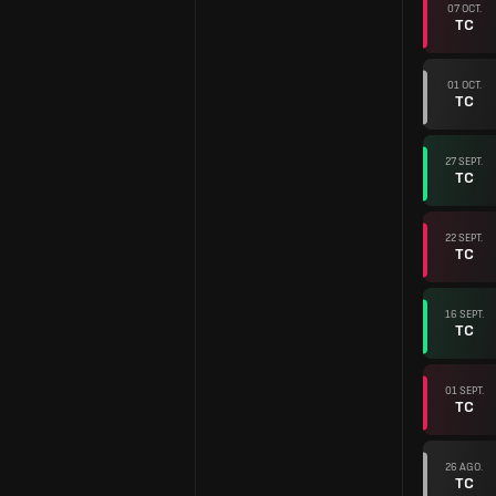
07 OCT.
TC
01 OCT.
TC
27 SEPT.
TC
22 SEPT.
TC
16 SEPT.
TC
01 SEPT.
TC
26 AGO.
TC