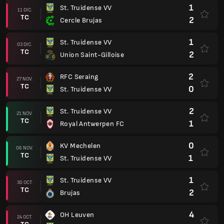
1
St. Truidense VV
11 DIC.
TC
2
Cercle Brujas
1
St. Truidense VV
03 DIC.
TC
2
Union Saint-Gilloise
2
RFC Seraing
27 NOV.
TC
0
St. Truidense VV
2
St. Truidense VV
21 NOV.
TC
1
Royal Antwerpen FC
0
KV Mechelen
06 NOV.
TC
1
St. Truidense VV
1
St. Truidense VV
30 OCT.
TC
2
Brujas
4
OH Leuven
24 OCT.