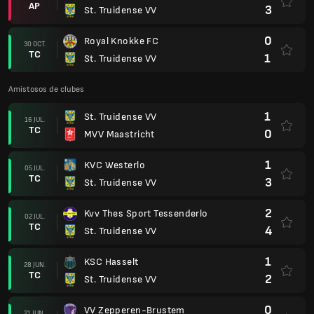
AP
3
St. Truidense VV
0
Royal Knokke FC
30 OCT.
TC
1
St. Truidense VV
Amistosos de clubes
1
St. Truidense VV
16 JUL.
TC
0
MVV Maastricht
1
KVC Westerlo
05 JUL.
TC
3
St. Truidense VV
2
Kvv Thes Sport Tessenderlo
02 JUL.
TC
4
St. Truidense VV
1
KSC Hasselt
28 JUN.
TC
2
St. Truidense VV
0
VV Zepperen-Brustem
21 JUN.