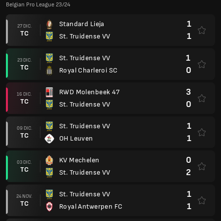
Belgian Pro League 23/24
1
Standard Lieja
27 DIC.
TC
1
St. Truidense VV
1
St. Truidense VV
23 DIC.
TC
0
Royal Charleroi SC
3
RWD Molenbeek 47
16 DIC.
TC
0
St. Truidense VV
1
St. Truidense VV
09 DIC.
TC
1
OH Leuven
0
KV Mechelen
03 DIC.
TC
2
St. Truidense VV
1
St. Truidense VV
24 NOV.
TC
1
Royal Antwerpen FC