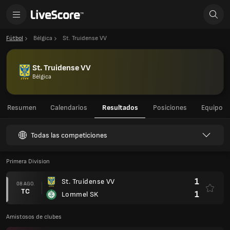
Fútbol
Bélgica
St. Truidense VV
St. Truidense VV
Bélgica
Resumen
Calendarios
Resultados
Posiciones
Equipo
Todas las competiciones
Primera Division
1
St. Truidense VV
08 AGO.
TC
1
Lommel SK
Amistosos de clubes