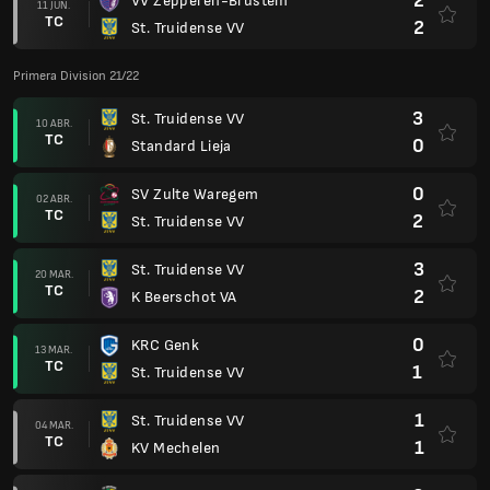
2
VV Zepperen-Brustem
11 JUN.
TC
2
St. Truidense VV
Primera Division 21/22
3
St. Truidense VV
10 ABR.
TC
0
Standard Lieja
0
SV Zulte Waregem
02 ABR.
TC
2
St. Truidense VV
3
St. Truidense VV
20 MAR.
TC
2
K Beerschot VA
0
KRC Genk
13 MAR.
TC
1
St. Truidense VV
1
St. Truidense VV
04 MAR.
TC
1
KV Mechelen