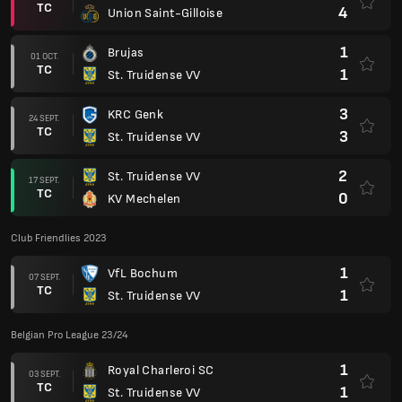
TC
4
Union Saint-Gilloise
1
Brujas
01 OCT.
TC
1
St. Truidense VV
3
KRC Genk
24 SEPT.
TC
3
St. Truidense VV
2
St. Truidense VV
17 SEPT.
TC
0
KV Mechelen
Club Friendlies 2023
1
VfL Bochum
07 SEPT.
TC
1
St. Truidense VV
Belgian Pro League 23/24
1
Royal Charleroi SC
03 SEPT.
TC
1
St. Truidense VV