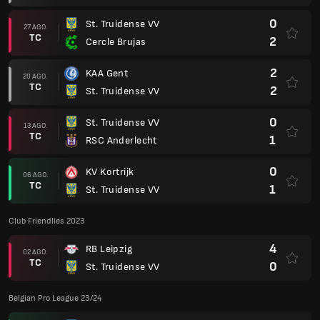
0
St. Truidense VV
27 AGO.
TC
2
Cercle Brujas
2
KAA Gent
20 AGO.
TC
2
St. Truidense VV
0
St. Truidense VV
13 AGO.
TC
1
RSC Anderlecht
0
KV Kortrijk
06 AGO.
TC
1
St. Truidense VV
Club Friendlies 2023
4
RB Leipzig
02 AGO.
TC
0
St. Truidense VV
Belgian Pro League 23/24