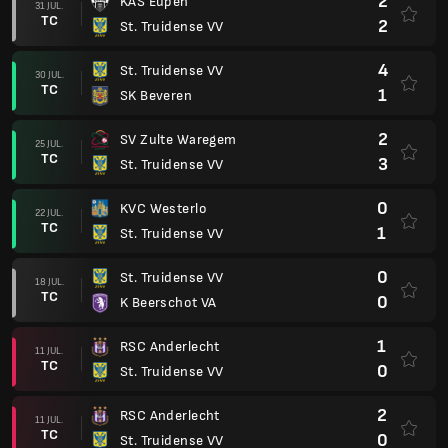
2
KAS Eupen
31 JUL.
TC
2
St. Truidense VV
4
St. Truidense VV
30 JUL.
TC
1
SK Beveren
2
SV Zulte Waregem
25 JUL.
TC
3
St. Truidense VV
0
KVC Westerlo
22 JUL.
TC
1
St. Truidense VV
0
St. Truidense VV
18 JUL.
TC
0
K Beerschot VA
1
RSC Anderlecht
11 JUL.
TC
0
St. Truidense VV
2
RSC Anderlecht
11 JUL.
TC
0
St. Truidense VV