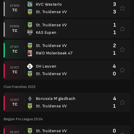
3
KVC Westerlo
10 NOV.
TC
3
St. Truidense VV
1
St. Truidense VV
03 NOV.
TC
1
KAS Eupen
2
St. Truidense VV
27 OCT.
TC
1
RWD Molenbeek 47
4
OH Leuven
22 OCT.
TC
0
St. Truidense VV
Club Friendlies 2023
4
Borussia M´gladbach
12 OCT.
TC
1
St. Truidense VV
Belgian Pro League 23/24
0
St. Truidense VV
08 OCT.