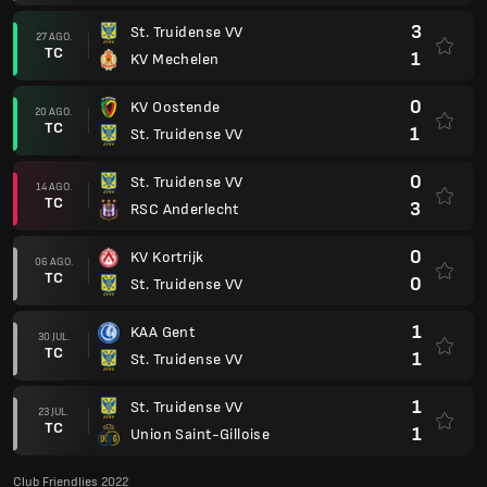
3
St. Truidense VV
27 AGO.
TC
1
KV Mechelen
0
KV Oostende
20 AGO.
TC
1
St. Truidense VV
0
St. Truidense VV
14 AGO.
TC
3
RSC Anderlecht
0
KV Kortrijk
06 AGO.
TC
0
St. Truidense VV
1
KAA Gent
30 JUL.
TC
1
St. Truidense VV
1
St. Truidense VV
23 JUL.
TC
1
Union Saint-Gilloise
Club Friendlies 2022