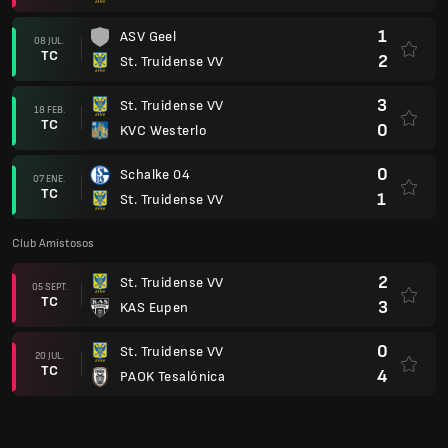
1
ASV Geel
08 JUL.
TC
2
St. Truidense VV
3
St. Truidense VV
18 FEB.
TC
0
KVC Westerlo
0
Schalke 04
07 ENE.
TC
1
St. Truidense VV
Club Amistosos
2
St. Truidense VV
05 SEPT.
TC
3
KAS Eupen
0
St. Truidense VV
20 JUL.
TC
4
PAOK Tesalónica