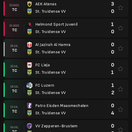
3
AEK Atenas
02 AGO.
TC
0
St. Truidense VV
1
Helmond Sport Juvenil
01 AGO.
TC
0
St. Truidense VV
0
Al Jazirah Al Hamra
25 JUL.
TC
0
St. Truidense VV
0
FC Lieja
22 JUL.
TC
1
St. Truidense VV
1
FC Luzern
18 JUL.
TC
2
St. Truidense VV
0
Patro Eisden Maasmechelen
15 JUL.
TC
4
St. Truidense VV
0
VV Zepperen-Brustem
04 JUL.
TC