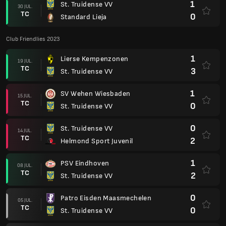
1
St. Truidense VV
30 JUL.
TC
0
Standard Lieja
Club Friendlies 2023
1
Lierse Kempenzonen
19 JUL.
TC
3
St. Truidense VV
1
SV Wehen Wiesbaden
15 JUL.
TC
0
St. Truidense VV
0
St. Truidense VV
14 JUL.
TC
2
Helmond Sport Juvenil
1
PSV Eindhoven
08 JUL.
TC
2
St. Truidense VV
0
Patro Eisden Maasmechelen
05 JUL.
TC
0
St. Truidense VV