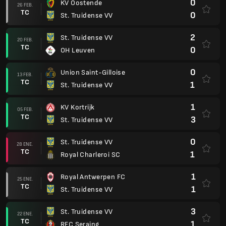
0
KV Oostende
26 FEB.
TC
0
St. Truidense VV
2
St. Truidense VV
20 FEB.
TC
0
OH Leuven
0
Union Saint-Gilloise
13 FEB.
TC
1
St. Truidense VV
1
KV Kortrijk
05 FEB.
TC
3
St. Truidense VV
0
St. Truidense VV
28 ENE.
TC
1
Royal Charleroi SC
1
Royal Antwerpen FC
25 ENE.
TC
1
St. Truidense VV
3
St. Truidense VV
22 ENE.
TC
1
RFC Seraing