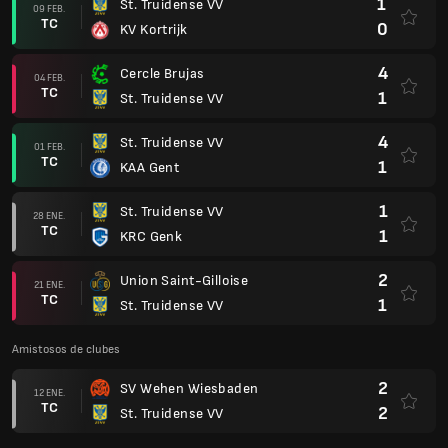
1
St. Truidense VV
09 FEB.
TC
0
KV Kortrijk
4
Cercle Brujas
04 FEB.
TC
1
St. Truidense VV
4
St. Truidense VV
01 FEB.
TC
1
KAA Gent
1
St. Truidense VV
28 ENE.
TC
1
KRC Genk
2
Union Saint-Gilloise
21 ENE.
TC
1
St. Truidense VV
Amistosos de clubes
2
SV Wehen Wiesbaden
12 ENE.
TC
2
St. Truidense VV