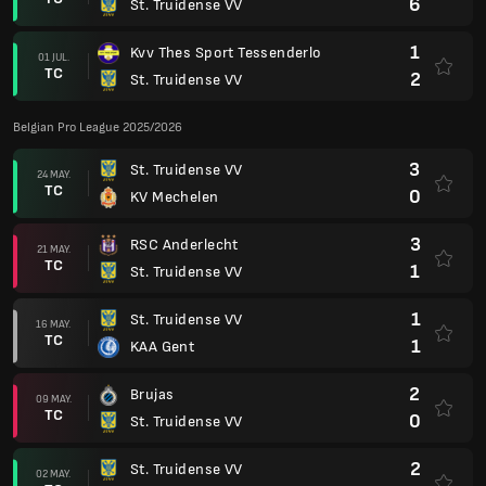
6
St. Truidense VV
1
Kvv Thes Sport Tessenderlo
01 JUL.
TC
2
St. Truidense VV
Belgian Pro League 2025/2026
3
St. Truidense VV
24 MAY.
TC
0
KV Mechelen
3
RSC Anderlecht
21 MAY.
TC
1
St. Truidense VV
1
St. Truidense VV
16 MAY.
TC
1
KAA Gent
2
Brujas
09 MAY.
TC
0
St. Truidense VV
2
St. Truidense VV
02 MAY.