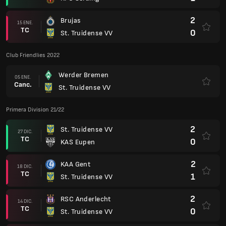
2
Brujas
15 ENE.
TC
0
St. Truidense VV
Club Friendlies 2022
Werder Bremen
05 ENE.
Canc.
St. Truidense VV
Primera Division 21/22
2
St. Truidense VV
27 DIC.
TC
0
KAS Eupen
2
KAA Gent
18 DIC.
TC
1
St. Truidense VV
2
RSC Anderlecht
14 DIC.
TC
0
St. Truidense VV