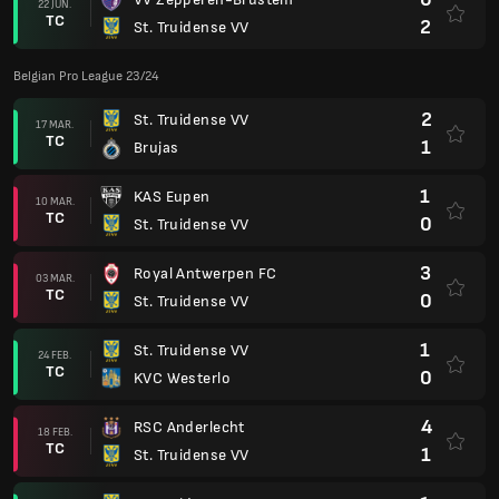
22 JUN.
TC
2
St. Truidense VV
Belgian Pro League 23/24
2
St. Truidense VV
17 MAR.
TC
1
Brujas
1
KAS Eupen
10 MAR.
TC
0
St. Truidense VV
3
Royal Antwerpen FC
03 MAR.
TC
0
St. Truidense VV
1
St. Truidense VV
24 FEB.
TC
0
KVC Westerlo
4
RSC Anderlecht
18 FEB.
TC
1
St. Truidense VV