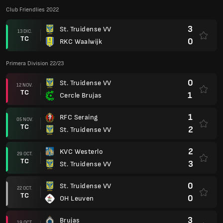
Club Friendlies 2022
3
St. Truidense VV
13 DIC.
TC
0
RKC Waalwijk
Primera Division 22/23
0
St. Truidense VV
12 NOV.
TC
1
Cercle Brujas
1
RFC Seraing
05 NOV.
TC
2
St. Truidense VV
2
KVC Westerlo
29 OCT.
TC
3
St. Truidense VV
0
St. Truidense VV
22 OCT.
TC
0
OH Leuven
3
Brujas
19 OCT.