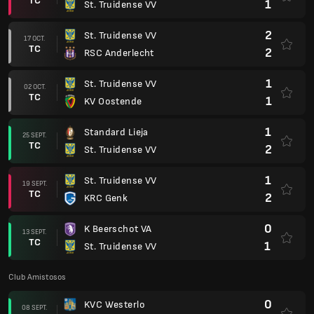
TC
1
St. Truidense VV
2
St. Truidense VV
17 OCT.
TC
2
RSC Anderlecht
1
St. Truidense VV
02 OCT.
TC
1
KV Oostende
1
Standard Lieja
25 SEPT.
TC
2
St. Truidense VV
1
St. Truidense VV
19 SEPT.
TC
2
KRC Genk
0
K Beerschot VA
13 SEPT.
TC
1
St. Truidense VV
Club Amistosos
0
KVC Westerlo
08 SEPT.