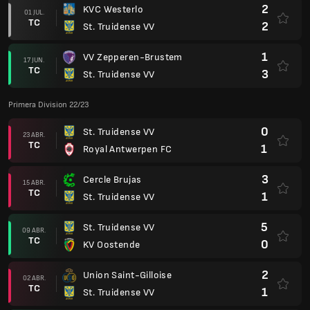
2
KVC Westerlo
01 JUL.
TC
2
St. Truidense VV
1
VV Zepperen-Brustem
17 JUN.
TC
3
St. Truidense VV
Primera Division 22/23
0
St. Truidense VV
23 ABR.
TC
1
Royal Antwerpen FC
3
Cercle Brujas
15 ABR.
TC
1
St. Truidense VV
5
St. Truidense VV
09 ABR.
TC
0
KV Oostende
2
Union Saint-Gilloise
02 ABR.
TC
1
St. Truidense VV