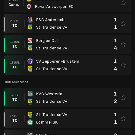
26 JUN.
Canc.
Royal Antwerpen FC
1
RSC Anderlecht
25 JUN.
TC
1
St. Truidense VV
1
Berg en Dal
19 JUN.
TC
4
St. Truidense VV
1
VV Zepperen-Brustem
18 JUN.
TC
4
St. Truidense VV
Club Amistosos
1
KVC Westerlo
04 SEPT.
TC
2
St. Truidense VV
1
St. Truidense VV
17 AGO.
TC
1
Lommel SK