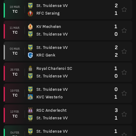
2
St. Truidense VV
18 MAR.
TC
1
RFC Seraing
1
KV Mechelen
11 MAR.
TC
0
St. Truidense VV
2
St. Truidense VV
05 MAR.
TC
2
KRC Genk
1
Royal Charleroi SC
26 FEB.
TC
0
St. Truidense VV
0
St. Truidense VV
19 FEB.
TC
1
KVC Westerlo
3
RSC Anderlecht
12 FEB.
TC
1
St. Truidense VV
1
St. Truidense VV
04 FEB.