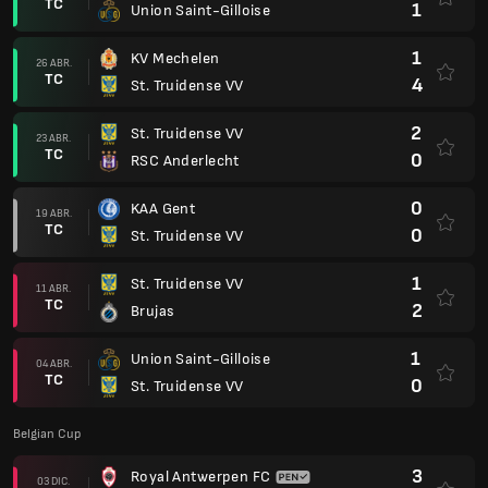
TC
1
Union Saint-Gilloise
1
KV Mechelen
26 ABR.
TC
4
St. Truidense VV
2
St. Truidense VV
23 ABR.
TC
0
RSC Anderlecht
0
KAA Gent
19 ABR.
TC
0
St. Truidense VV
1
St. Truidense VV
11 ABR.
TC
2
Brujas
1
Union Saint-Gilloise
04 ABR.
TC
0
St. Truidense VV
Belgian Cup
3
Royal Antwerpen FC
03 DIC.