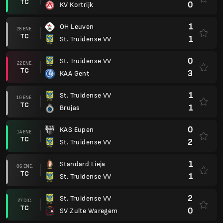
TC
0
KV Kortrijk
1
OH Leuven
28 ENE.
TC
1
St. Truidense VV
0
St. Truidense VV
22 ENE.
TC
3
KAA Gent
1
St. Truidense VV
19 ENE.
TC
1
Brujas
0
KAS Eupen
14 ENE.
TC
2
St. Truidense VV
1
Standard Lieja
06 ENE.
TC
1
St. Truidense VV
2
St. Truidense VV
27 DIC.
TC
0
SV Zulte Waregem