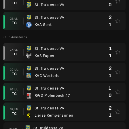
TC
0
St. Truidense VV
2
St. Truidense VV
25 JUL.
TC
1
KAA Gent
Club Amistosos
1
St. Truidense VV
17 JUL.
TC
1
KAS Eupen
2
St. Truidense VV
10 JUL.
TC
1
KVC Westerlo
1
St. Truidense VV
07 JUL.
TC
0
RWD Molenbeek 47
2
St. Truidense VV
30 JUN.
TC
1
Lierse Kempenzonen
St. Truidense VV