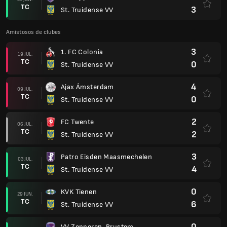
TC
3
St. Truidense VV
Amistosos de clubes
3
1. FC Colonia
19 JUL.
TC
0
St. Truidense VV
4
Ajax Ámsterdam
09 JUL.
TC
0
St. Truidense VV
2
FC Twente
06 JUL.
TC
2
St. Truidense VV
3
Patro Eisden Maasmechelen
03 JUL.
TC
4
St. Truidense VV
0
KVK Tienen
29 JUN.
TC
6
St. Truidense VV
0
VV Zepperen-Brustem