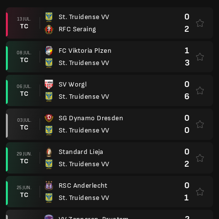
0
St. Truidense VV
13 JUL.
TC
2
RFC Seraing
1
FC Viktoria Plzen
08 JUL.
TC
3
St. Truidense VV
0
SV Worgl
06 JUL.
TC
6
St. Truidense VV
0
SG Dynamo Dresden
03 JUL.
TC
0
St. Truidense VV
0
Standard Lieja
29 JUN.
TC
2
St. Truidense VV
0
RSC Anderlecht
25 JUN.
TC
1
St. Truidense VV