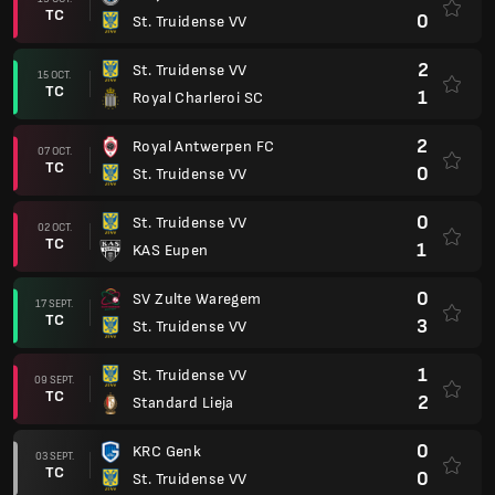
TC
0
St. Truidense VV
2
St. Truidense VV
15 OCT.
TC
1
Royal Charleroi SC
2
Royal Antwerpen FC
07 OCT.
TC
0
St. Truidense VV
0
St. Truidense VV
02 OCT.
TC
1
KAS Eupen
0
SV Zulte Waregem
17 SEPT.
TC
3
St. Truidense VV
1
St. Truidense VV
09 SEPT.
TC
2
Standard Lieja
0
KRC Genk
03 SEPT.
TC
0
St. Truidense VV