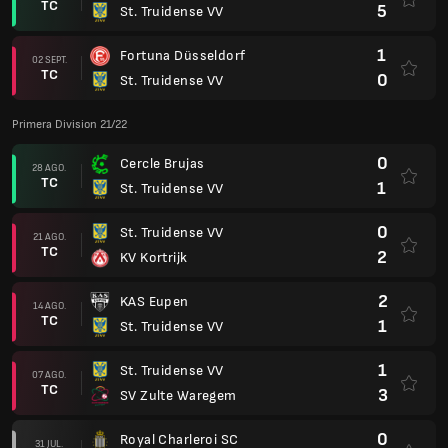
TC
5
St. Truidense VV
1
Fortuna Düsseldorf
02 SEPT.
TC
0
St. Truidense VV
Primera Division 21/22
0
Cercle Brujas
28 AGO.
TC
1
St. Truidense VV
0
St. Truidense VV
21 AGO.
TC
2
KV Kortrijk
2
KAS Eupen
14 AGO.
TC
1
St. Truidense VV
1
St. Truidense VV
07 AGO.
TC
3
SV Zulte Waregem
0
Royal Charleroi SC
31 JUL.