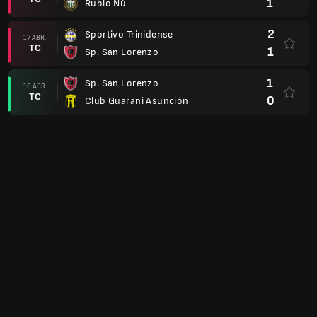
1
Rubio Ñú
2
Sportivo Trinidense
17 ABR.
TC
1
Sp. San Lorenzo
1
Sp. San Lorenzo
10 ABR.
TC
0
Club Guarani Asunción
4
Recoleta
04 ABR.
TC
2
Sp. San Lorenzo
1
Sp. San Lorenzo
31 MAR.
TC
2
Sportivo Ameliano
2
Cerro Porteño
28 MAR.
TC
0
Sp. San Lorenzo
0
Sp. San Lorenzo
22 MAR.
TC
0
Nacional Asunción