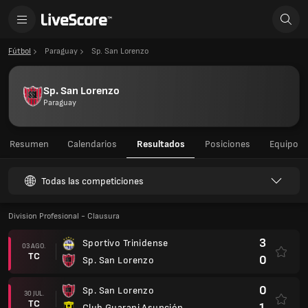
Fútbol
Paraguay
Sp. San Lorenzo
Sp. San Lorenzo
Paraguay
Resumen
Calendarios
Resultados
Posiciones
Equipo
Todas las competiciones
Division Profesional - Clausura
3
Sportivo Trinidense
03 AGO.
TC
0
Sp. San Lorenzo
0
Sp. San Lorenzo
30 JUL.
TC
1
Club Guarani Asunción