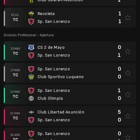
1
Recoleta
25 JUL.
TC
1
Sp. San Lorenzo
Division Profesional - Apertura
0
CS 2 de Mayo
22 MAY.
TC
1
Sp. San Lorenzo
0
Sp. San Lorenzo
17 MAY.
TC
0
Club Sportivo Luqueno
1
Sp. San Lorenzo
10 MAY.
TC
0
Club Olimpia
5
Club Libertad Asunción
01 MAY.
TC
0
Sp. San Lorenzo
0
Sp. San Lorenzo
26 ABR.
TC