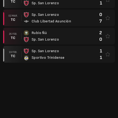
1
Sp. San Lorenzo
0
Sp. San Lorenzo
06 FEB.
TC
3
Recoleta
1
Sportivo Ameliano
31 ENE.
TC
0
Sp. San Lorenzo
2
Sp. San Lorenzo
27 ENE.
TC
4
Cerro Porteño
1
Nacional Asunción
24 ENE.
TC
0
Sp. San Lorenzo
Copa Paraguay 2025
1
Sp. San Lorenzo
03 SEPT.
AP
1
Tacuary Asunción