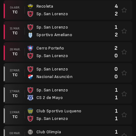
1
Sp. San Lorenzo
17 MAR.
TC
1
CS 2 de Mayo
1
Club Sportivo Luqueno
13 MAR.
TC
1
Sp. San Lorenzo
1
Club Olimpia
08 MAR.
TC
1
Sp. San Lorenzo
0
Sp. San Lorenzo
02 MAR.
TC
7
Club Libertad Asunción
2
Rubio Ñú
26 FEB.
TC
0
Sp. San Lorenzo
1
Sp. San Lorenzo
19 FEB.
TC
1
Sportivo Trinidense
3
Club Guarani Asunción
13 FEB.
TC