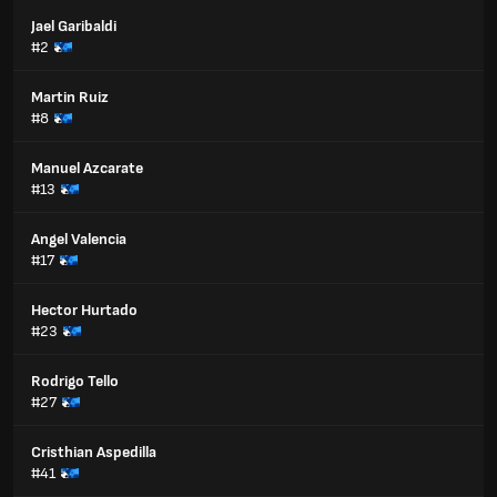
Jael Garibaldi
#2
Martin Ruiz
#8
Manuel Azcarate
#13
Angel Valencia
#17
Hector Hurtado
#23
Rodrigo Tello
#27
Cristhian Aspedilla
#41