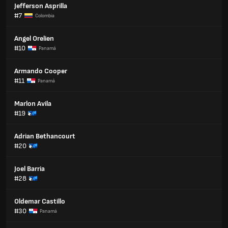
Jefferson Asprilla
#7
Colombia
Angel Orelien
#10
Panamá
Armando Cooper
#11
Panamá
Marlon Avila
#19
Adrian Bethancourt
#20
Joel Barria
#28
Oldemar Castillo
#30
Panamá