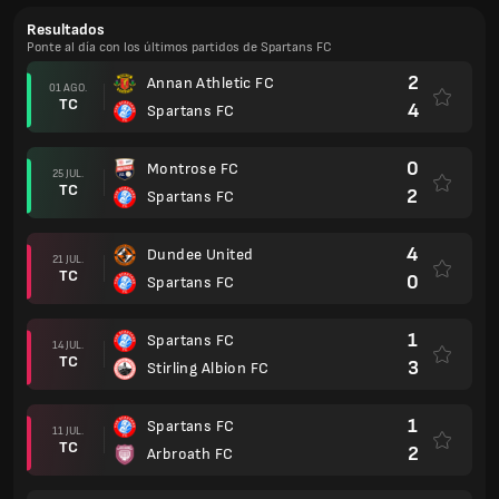
Resultados
Ponte al día con los últimos partidos de Spartans FC
2
Annan Athletic FC
01 AGO.
TC
4
Spartans FC
0
Montrose FC
25 JUL.
TC
2
Spartans FC
4
Dundee United
21 JUL.
TC
0
Spartans FC
1
Spartans FC
14 JUL.
TC
3
Stirling Albion FC
1
Spartans FC
11 JUL.
TC
2
Arbroath FC