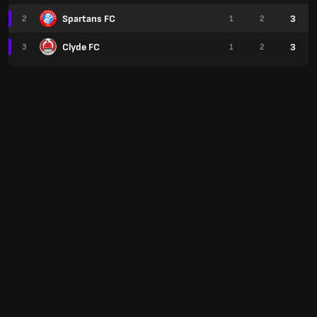
Spartans FC
3
2
1
2
Clyde FC
3
3
1
2