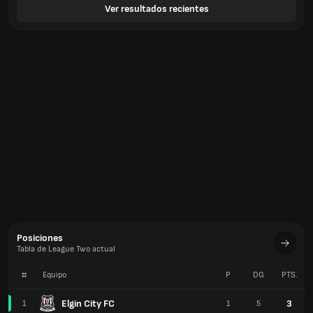
Ver resultados recientes
Posiciones
Tabla de League Two actual
#
Equipo
P
DG
PTS.
Elgin City FC
3
1
1
5