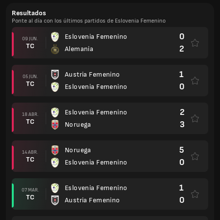
Resultados
Ponte al día con los últimos partidos de Eslovenia Femenino
0
Eslovenia Femenino
09 JUN.
TC
2
Alemania
1
Austria Femenino
05 JUN.
TC
0
Eslovenia Femenino
2
Eslovenia Femenino
18 ABR.
TC
3
Noruega
5
Noruega
14 ABR.
TC
0
Eslovenia Femenino
1
Eslovenia Femenino
07 MAR.
TC
0
Austria Femenino