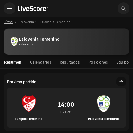
Fútbol
Eslovenia
Eslovenia Femenino
Eslovenia Femenino
Eslovenia
Resumen
Calendarios
Resultados
Posiciones
Equipo
Próximo partido
14:00
07 Oct.
Turquía Femenino
Eslovenia Femenino