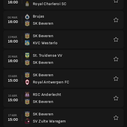
16:00
Royal Charleroi SC
Favorit
Brujas
06 MAR.
16:00
SK Beveren
Favorit
SK Beveren
13 MAR.
16:00
KVC Westerlo
Favorit
St. Truidense VV
20 MAR.
16:00
SK Beveren
Favorit
SK Beveren
03 ABR.
15:00
Royal Antwerpen FC
Favorit
RSC Anderlecht
10 ABR.
15:00
SK Beveren
Favorit
SK Beveren
17 ABR.
15:00
SV Zulte Waregem
Favorit