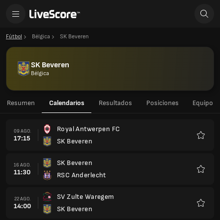
Fútbol
Bélgica
SK Beveren
SK Beveren
Bélgica
Resumen
Calendarios
Resultados
Posiciones
Equipo
Royal Antwerpen FC
09 AGO.
17:15
SK Beveren
Favorit
SK Beveren
16 AGO.
11:30
RSC Anderlecht
Favorit
SV Zulte Waregem
22 AGO.
14:00
SK Beveren
Favorit