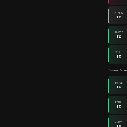
29 NOV.
TC
29 OCT.
TC
25 OCT.
TC
Women's Eur
16 JUL.
TC
12 JUL.
TC
04 JUN.
TC