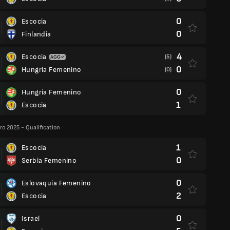
0
Escocia
0
Finlandia
4
Escocia
(5)
0
Hungría Femenino
(0)
0
Hungría Femenino
1
Escocia
o 2025 - Qualification
1
Escocia
0
Serbia Femenino
0
Eslovaquia Femenino
2
Escocia
0
Israel