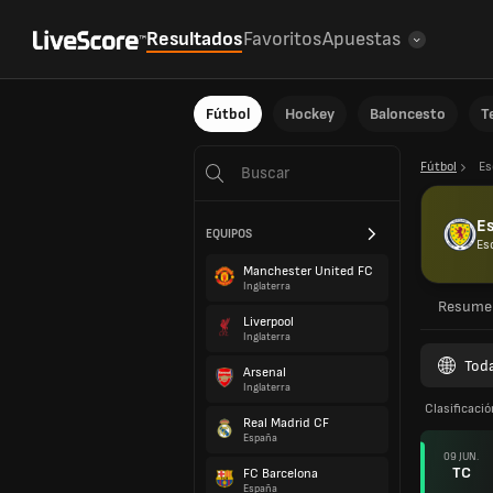
Resultados
Favoritos
Apuestas
Fútbol
Hockey
Baloncesto
T
Fútbol
Es
E
EQUIPOS
Es
Manchester United FC
Inglaterra
Resume
Liverpool
Inglaterra
Toda
Arsenal
Inglaterra
Clasificaci
Real Madrid CF
España
09 JUN.
TC
FC Barcelona
España