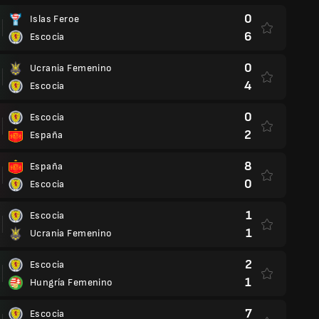
0
Islas Feroe
6
Escocia
0
Ucrania Femenino
4
Escocia
0
Escocia
2
España
8
España
0
Escocia
1
Escocia
1
Ucrania Femenino
2
Escocia
1
Hungría Femenino
7
Escocia