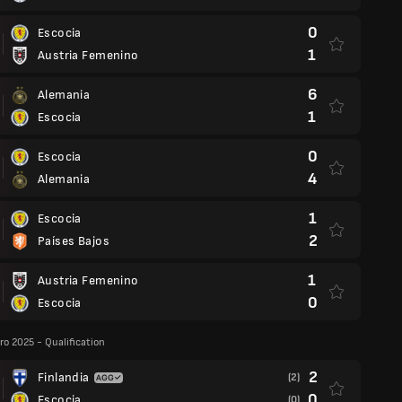
0
Escocia
1
Austria Femenino
6
Alemania
1
Escocia
0
Escocia
4
Alemania
1
Escocia
2
Países Bajos
1
Austria Femenino
0
Escocia
o 2025 - Qualification
2
Finlandia
(2)
0
Escocia
(0)