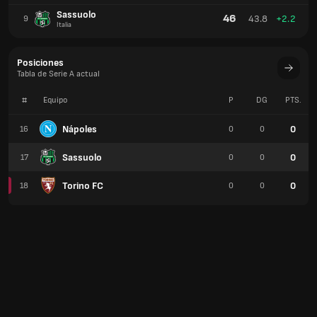
Sassuolo
46
43.8
+2.2
9
Italia
Posiciones
Tabla de Serie A actual
#
Equipo
P
DG
PTS.
Nápoles
0
16
0
0
Sassuolo
0
17
0
0
Torino FC
0
18
0
0