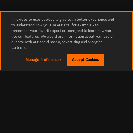
This website uses cookies to give you a better experience and
to understand how you use our site, for example - to
remember your favorite sport or team, and to learn how you
use our features. We also share information about your use of
our site with our social media, advertising and analytics
partners.
Manage Preferences
Accept Cookies
Información
Últimos resultados de Sassuolo
Los últimos resultados de Sassuolo, en vivo hoy.
Los últimos resultados de Sassuolo para esta temporada. Resultados
actualizados en vivo desde hoy y resultados anteriores de toda la temporada.
Descubre más sobre las comparaciones de las
mejores casas de apuestas
deportivas.