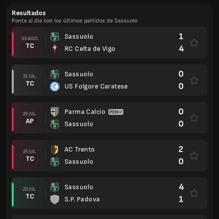
Resultados
Ponte al día con los últimos partidos de Sassuolo
1
Sassuolo
05 AGO.
TC
4
RC Celta de Vigo
0
Sassuolo
31 JUL.
TC
0
US Folgore Caratese
0
Parma Calcio
25 JUL.
AP
0
Sassuolo
2
AC Trento
25 JUL.
TC
0
Sassuolo
4
Sassuolo
22 JUL.
TC
1
S.P. Padova