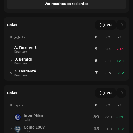
Ver resultados recientes
Goles
xG
#
Jugador
G
xG
+/-
A. Pinamonti
9
9.4
-0.4
1
Delantero
D. Berardi
8
5.9
+2.1
2
Delantero
A. Laurienté
7
3.8
+3.2
3
Delantero
Goles
xG
#
Equipo
G
xG
+/-
Inter Milán
89
72.0
+17.0
1
Italia
Como 1907
65
61.8
+3.2
2
Italia