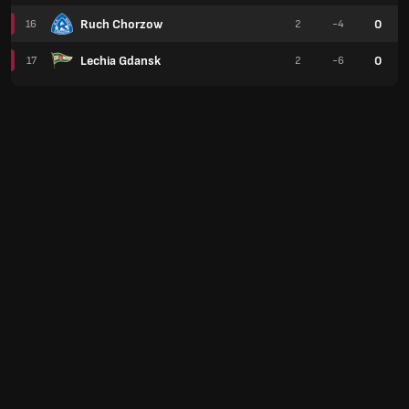
Ruch Chorzow
0
16
2
-4
Lechia Gdansk
0
17
2
-6