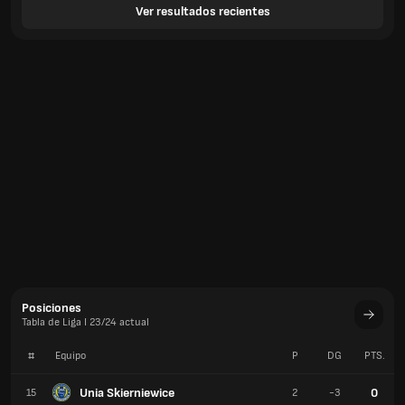
Ver resultados recientes
Posiciones
Tabla de Liga I 23/24 actual
#
Equipo
P
DG
PTS.
Unia Skierniewice
0
15
2
-3