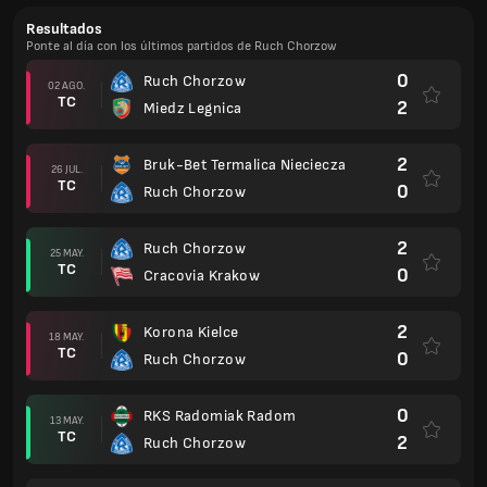
Resultados
Ponte al día con los últimos partidos de Ruch Chorzow
0
Ruch Chorzow
02 AGO.
TC
2
Miedz Legnica
2
Bruk-Bet Termalica Nieciecza
26 JUL.
TC
0
Ruch Chorzow
2
Ruch Chorzow
25 MAY.
TC
0
Cracovia Krakow
2
Korona Kielce
18 MAY.
TC
0
Ruch Chorzow
0
RKS Radomiak Radom
13 MAY.
TC
2
Ruch Chorzow