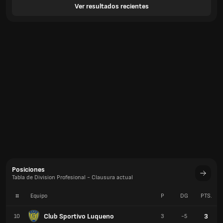
Ver resultados recientes
Posiciones
Tabla de Division Profesional - Clausura actual
#
Equipo
P
DG
PTS.
Club Sportivo Luqueno
3
10
3
-5