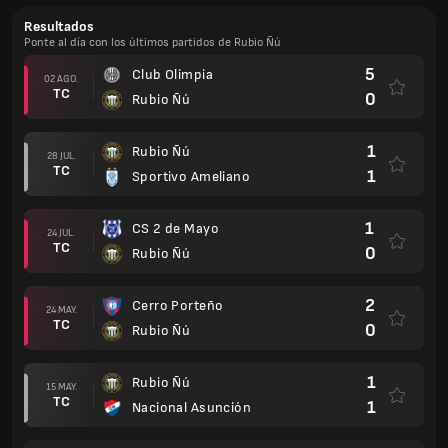
Resultados
Ponte al día con los últimos partidos de Rubio Ñú
5
Club Olimpia
02 AGO.
TC
0
Rubio Ñú
1
Rubio Ñú
28 JUL.
TC
1
Sportivo Ameliano
1
CS 2 de Mayo
24 JUL.
TC
0
Rubio Ñú
2
Cerro Porteño
24 MAY.
TC
0
Rubio Ñú
1
Rubio Ñú
15 MAY.
TC
1
Nacional Asunción