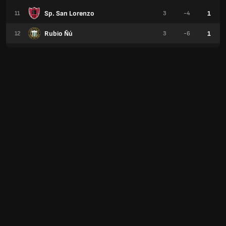
Sp. San Lorenzo
1
11
3
-4
Rubio Ñú
1
12
3
-6