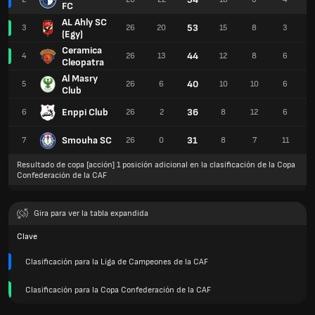
FC
AL Ahly SC
53
3
26
20
15
8
3
(Egy)
Ceramica
44
4
26
13
12
8
6
Cleopatra
Al Masry
40
5
26
6
10
10
6
Club
Enppi Club
36
6
26
2
8
12
6
Smouha SC
31
7
26
0
8
7
11
Resultado de copa [acción] 1 posición adicional en la clasificación de la Copa
Confederación de la CAF
Gira para ver la tabla expandida
Clave
Clasificación para la Liga de Campeones de la CAF
Clasificación para la Copa Confederación de la CAF