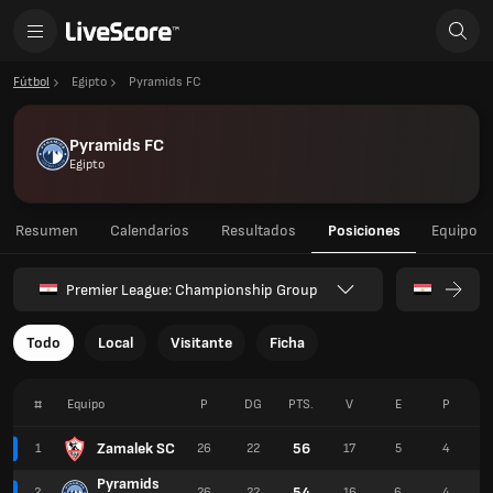
Fútbol
Egipto
Pyramids FC
Pyramids FC
Egipto
Resumen
Calendarios
Resultados
Posiciones
Equipo
Premier League: Championship Group
Todo
Local
Visitante
Ficha
#
Equipo
P
DG
PTS.
V
E
P
Zamalek SC
56
1
26
22
17
5
4
Pyramids
54
2
26
22
16
6
4