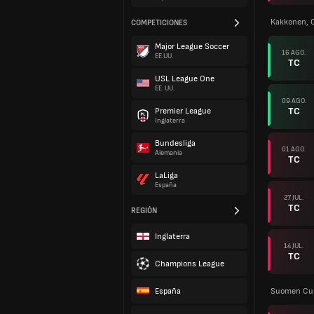
Kakkonen, 
COMPETICIONES
Major League Soccer
16 AGO.
EE.UU.
TC
USL League One
EE. UU.
09 AGO.
TC
Premier League
Inglaterra
Bundesliga
01 AGO.
Alemania
TC
LaLiga
España
27 JUL.
TC
REGIÓN
Inglaterra
14 JUL.
TC
Champions League
España
Suomen Cu