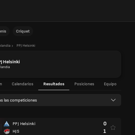
enis
Críquet
nlandia
PPJ Helsinki
J Helsinki
nlandia
n
Calendarios
Resultados
Posiciones
Equipo
s las competiciones
0
PPJ Helsinki
1
HJS