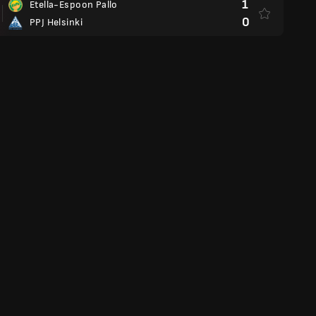
1
Etella-Espoon Pallo
0
PPJ Helsinki