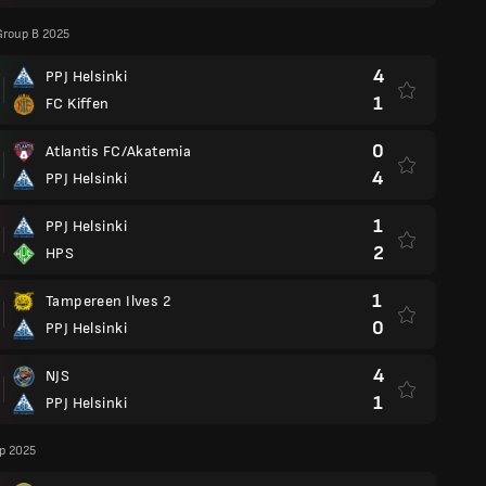
Group B 2025
4
PPJ Helsinki
1
FC Kiffen
0
Atlantis FC/Akatemia
4
PPJ Helsinki
1
PPJ Helsinki
2
HPS
1
Tampereen Ilves 2
0
PPJ Helsinki
4
NJS
1
PPJ Helsinki
p 2025