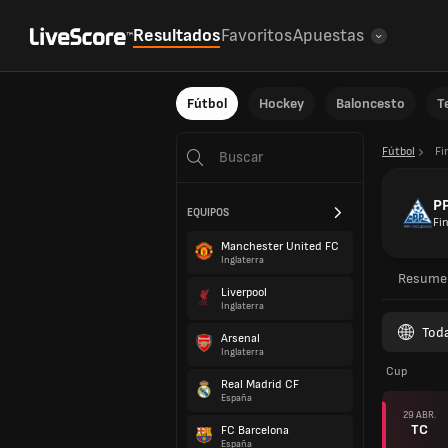
Resultados
Favoritos
Apuestas
Fútbol
Hockey
Baloncesto
T
Fútbol
Fi
PP
EQUIPOS
Fi
Manchester United FC
Inglaterra
Resume
Liverpool
Inglaterra
Toda
Arsenal
Inglaterra
Cup
Real Madrid CF
España
29 ABR.
TC
FC Barcelona
España