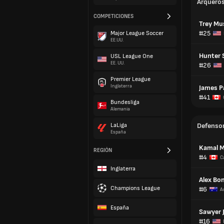
Arquero
COMPETICIONES
Trey Mu
#25
Major League Soccer
EE.UU.
Hunter 
USL League One
EE. UU.
#26
Premier League
Inglaterra
James P
#41
Bundesliga
Alemania
LaLiga
Defenso
España
Kamal Mi
REGIÓN
#4
C
Inglaterra
Alex Bon
Champions League
#6
A
España
Sawyer 
#16