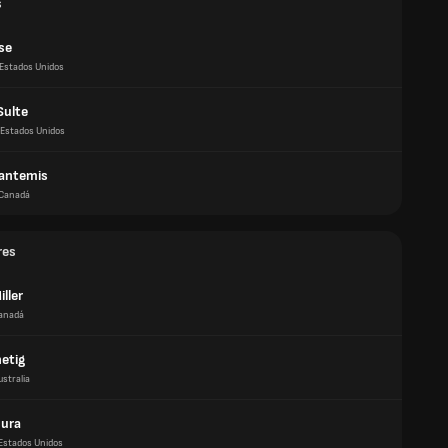
s
se
Estados Unidos
Sulte
Estados Unidos
antemis
Canadá
res
ller
anadá
etig
ustralia
Jura
Estados Unidos