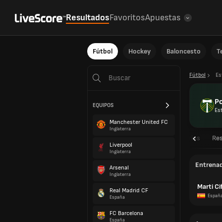
Resultados
Favoritos
Apuestas
Fútbol
Hockey
Baloncesto
T
Fútbol
Es
Po
EQUIPOS
Es
Manchester United FC
Inglaterra
Resumen
Calendarios
Re
Liverpool
Inglaterra
Entrena
Arsenal
Inglaterra
Marti C
Real Madrid CF
Españ
España
FC Barcelona
España