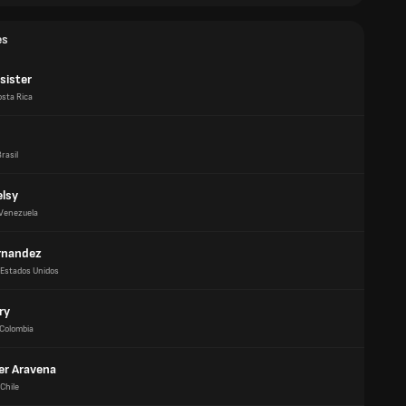
es
ssister
sta Rica
rasil
elsy
Venezuela
rnandez
Estados Unidos
ry
Colombia
er Aravena
Chile