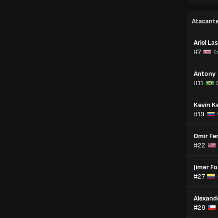
Atacant
Ariel La
#7
Co
Antony
#11
B
Kevin K
#19
Omir Fe
#22
Jimer Fo
#27
Alexand
#28