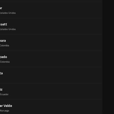
er
Estados Unidos
ssett
Estados Unidos
hara
Colombia
icedo
Colombia
ta
iz
Ecuador
er Velde
Noruega