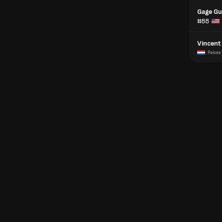
Gage Gu
#88
Vincent
Países