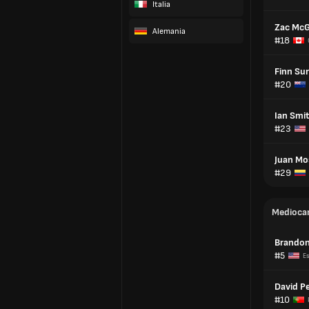
Italia
Zac Mc
Alemania
#18
Finn Su
#20
Ian Smi
#23
Juan Mo
#29
Medioca
Brandon
#5
E
David Pe
#10