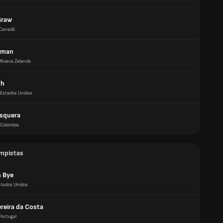
Graw
Canadá
rman
Nueva Zelanda
th
Estados Unidos
squera
Colombia
mpistas
 Bye
stados Unidos
reira da Costa
Portugal