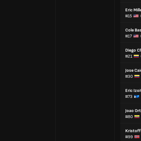
Eric Mill
#15
Cole Ba
#17
Diego C
#21
Jose Ca
#30
Eric Izoi
#73
Joao Ort
#80
Kristoff
#99