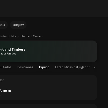
enis
Críquet
tados Unidos
Portland Timbers
rtland Timbers
tados Unidos
sultados
Posiciones
Equipo
Estadísticas del jugador
Estadíst
dor
ifuentes
a