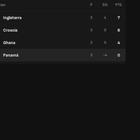
ipo
P
DG
PTS.
V
Inglaterra
7
3
4
2
Croacia
6
3
0
2
Ghana
4
3
0
1
Panamá
0
3
-4
0