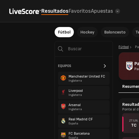
Resultados
Favoritos
Apuestas
Fútbol
Hockey
Baloncesto
T
Fútbol
P
P
EQUIPOS
Pa
Manchester United FC
Inglaterra
Resume
Liverpool
Inglaterra
Resulta
Arsenal
Ponte al d
Inglaterra
Real Madrid CF
27 JUN.
España
TC
FC Barcelona
España