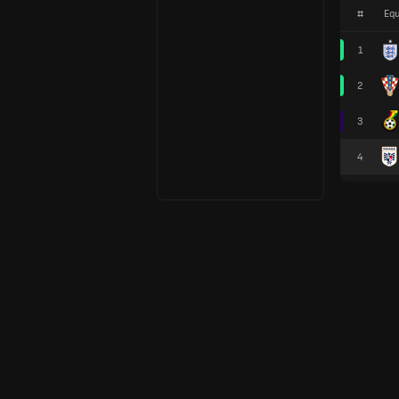
#
Equ
1
2
3
4