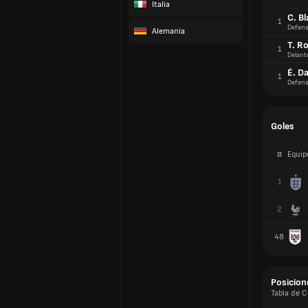
Italia
C. B
1
Defens
Alemania
T. R
1
Delant
É. Da
1
Defens
Goles
#
Equip
1
2
48
Posicion
Tabla de 