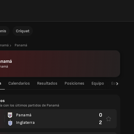
enis
Críquet
anamá
Panamá
anamá
namá
n
Calendarios
Resultados
Posiciones
Equipo
Estadísticas
dos
ía con los últimos partidos de Panamá
0
Panamá
2
Inglaterra