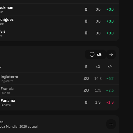
lackman
0
0.0
+0.0
or
odriguez
0
0.0
+0.0
ero
vis
0
0.0
+0.0
or
xG
o
G
xG
+/-
Inglaterra
20
14.3
+5.7
Inglaterra
Francia
20
17.5
+2.5
Francia
Panamá
0
1.9
-1.9
Panamá
es
Copa Mundial 2026 actual