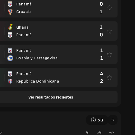
0
Panamá
1
Croacia
1
Ghana
0
Panamá
1
Panamá
1
Bosnia y Herzegovina
4
Panamá
2
República Dominicana
Ver resultados recientes
xG
or
G
xG
+/-