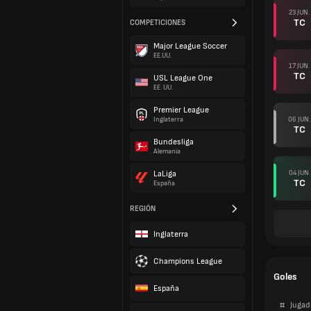
23 JUN.
TC
COMPETICIONES
Major League Soccer
EE.UU.
17 JUN.
TC
USL League One
EE. UU.
Premier League
06 JUN.
Inglaterra
TC
Bundesliga
Alemania
04 JUN.
LaLiga
TC
España
REGIÓN
Inglaterra
Champions League
Goles
España
#
Jugad