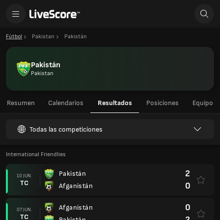
Fútbol
Pakistan
Pakistán
Pakistán
Pakistan
Resumen
Calendarios
Resultados
Posiciones
Equipo
Todas las competiciones
International Friendlies
2
Pakistán
10 JUN.
TC
0
Afganistán
0
Afganistán
07 JUN.
TC
2
Pakistán