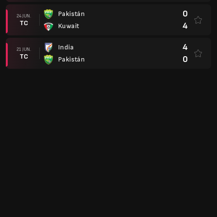
0
Pakistán
24 JUN.
TC
4
Kuwait
4
India
21 JUN.
TC
0
Pakistán