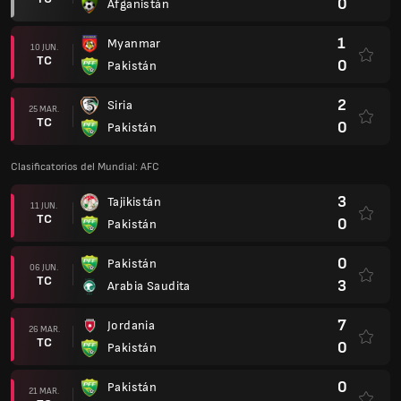
0
Afganistán
1
Myanmar
10 JUN.
TC
0
Pakistán
2
Siria
25 MAR.
TC
0
Pakistán
Clasificatorios del Mundial: AFC
3
Tajikistán
11 JUN.
TC
0
Pakistán
0
Pakistán
06 JUN.
TC
3
Arabia Saudita
7
Jordania
26 MAR.
TC
0
Pakistán
0
Pakistán
21 MAR.