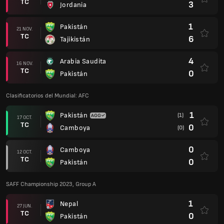
TC
3
Jordania
1
Pakistán
21 NOV.
TC
6
Tajikistán
4
Arabia Saudita
16 NOV.
TC
0
Pakistán
Clasificatorios del Mundial: AFC
1
Pakistán
(1)
17 OCT.
TC
0
Camboya
(0)
0
Camboya
12 OCT.
TC
0
Pakistán
SAFF Championship 2023, Group A
1
Nepal
27 JUN.
TC
0
Pakistán