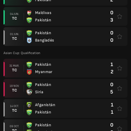
0
Maldivas
04 JUN.
TC
3
Pakistán
0
Pakistán
01 JUN.
TC
0
Bangladés
Asian Cup: Qualification
1
Pakistán
31 MAR.
TC
2
Myanmar
0
Pakistán
18 NOV.
TC
5
Siria
1
Afganistán
14 OCT.
TC
1
Pakistán
0
Pakistán
09 OCT.
TC