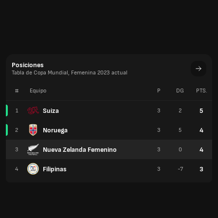
Posiciones
Tabla de Copa Mundial, Femenina 2023 actual
#
Equipo
P
DG
PTS.
Suiza
5
1
3
2
Noruega
4
2
3
5
Nueva Zelanda Femenino
4
3
3
0
Filipinas
3
4
3
-7