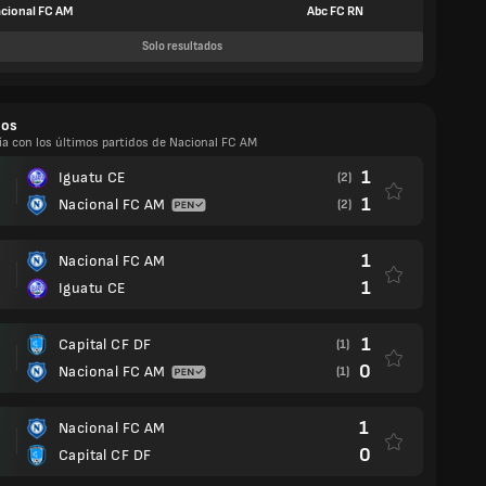
cional FC AM
Abc FC RN
Solo resultados
dos
ía con los últimos partidos de Nacional FC AM
1
Iguatu CE
(2)
1
Nacional FC AM
(2)
1
Nacional FC AM
1
Iguatu CE
1
Capital CF DF
(1)
0
Nacional FC AM
(1)
1
Nacional FC AM
0
Capital CF DF