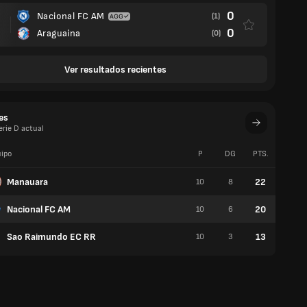
0
Nacional FC AM
(1)
0
Araguaina
(0)
Ver resultados recientes
es
erie D actual
ipo
P
DG
PTS.
V
Manauara
22
10
8
6
Nacional FC AM
20
10
6
6
Sao Raimundo EC RR
13
10
3
3