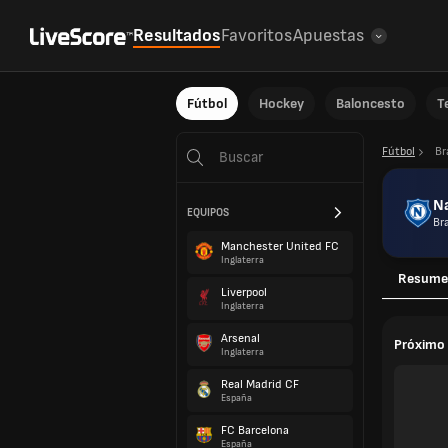
Resultados
Favoritos
Apuestas
Fútbol
Hockey
Baloncesto
T
Fútbol
Br
N
EQUIPOS
Bra
Manchester United FC
Inglaterra
Resume
Liverpool
Inglaterra
Arsenal
Próximo 
Inglaterra
Real Madrid CF
España
FC Barcelona
España