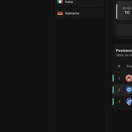
Italia
28 JUN.
TC
Alemania
Posicion
Tabla de S
#
Equ
1
2
3