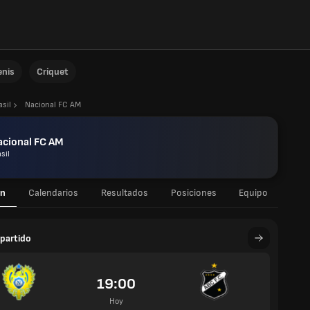
enis
Críquet
asil
Nacional FC AM
acional FC AM
sil
n
Calendarios
Resultados
Posiciones
Equipo
partido
19:00
Hoy