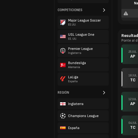
Na
COMPETICIONES
Major League Soccer
EE.UU.
USL League One
Resulta
EE. UU.
Ponte al d
Premier League
25 JUL.
Inglaterra
AP
Bundesliga
Alemania
18 JUL.
LaLiga
TC
España
REGIÓN
12 JUL.
AP
Inglaterra
Champions League
04 JUL.
TC
España