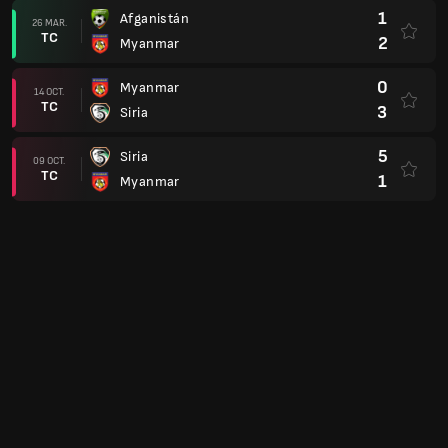
1
Afganistán
26 MAR.
TC
2
Myanmar
0
Myanmar
14 OCT.
TC
3
Siria
5
Siria
09 OCT.
TC
1
Myanmar
1
Myanmar
10 JUN.
TC
0
Pakistán
2
Myanmar
25 MAR.
TC
1
Afganistán
Campeonato ASEAN
5
Vietnam
21 DIC.
TC
0
Myanmar