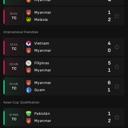
1
Myanmar
25 JUL.
TC
2
Malasia
International Friendlies
4
Vietnam
18 JUL.
TC
0
Myanmar
5
Filipinas
09 JUN.
TC
1
Myanmar
6
Myanmar
06 JUN.
TC
1
Guam
Asian Cup: Qualification
1
Pakistán
31 MAR.
TC
2
Myanmar