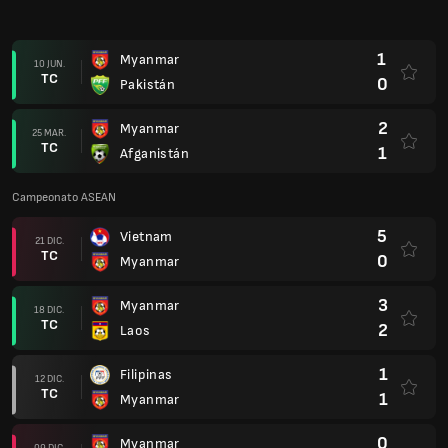
3
Myanmar
18 DIC.
TC
2
Laos
1
Filipinas
12 DIC.
TC
1
Myanmar
0
Myanmar
09 DIC.
TC
1
Indonesia
International Friendlies 2025
2
Myanmar
19 NOV.
TC
3
Líbano
3
Singapur
14 NOV.
TC
2
Myanmar
0
Myanmar
13 OCT.
TC
0
Sri Lanka