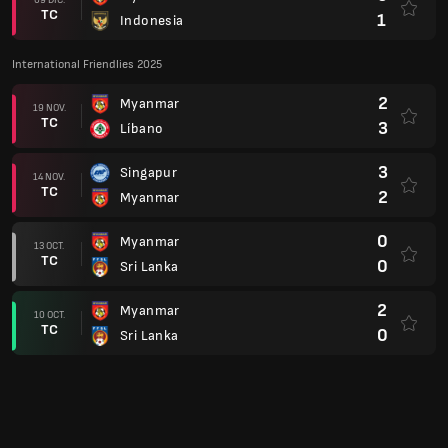
2
Myanmar
10 OCT.
TC
0
Sri Lanka
Clasificatorios del Mundial: AFC
4
Corea del Norte
11 JUN.
TC
1
Myanmar
0
Myanmar
06 JUN.
TC
5
Japón
7
Siria
26 MAR.
TC
0
Myanmar
1
Myanmar
21 MAR.
TC
1
Siria
1
Myanmar
21 NOV.
TC
6
Corea del Norte