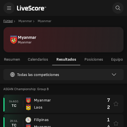
Fútbol
Myanmar
Myanmar
Myanmar
Myanmar
Resumen
Calendarios
Resultados
Posiciones
Equipo
Todas las competiciones
ASEAN Championship: Group B
7
Myanmar
04 AGO.
TC
2
Laos
1
Filipinas
28 JUL.
TC
4
Myanmar