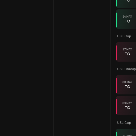
TC
24 MAY.
TC
USL Cup
17 MAY.
TC
USL Champi
08 MAY.
TC
03 MAY.
TC
USL Cup
26 ABR.