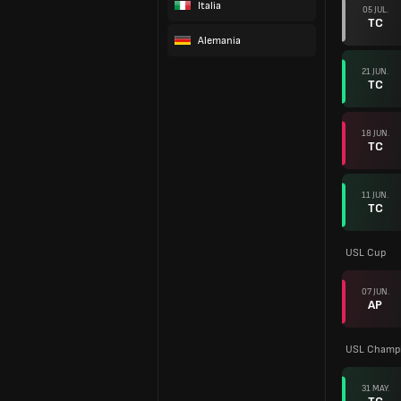
Italia
05 JUL.
TC
Alemania
21 JUN.
TC
18 JUN.
TC
11 JUN.
TC
USL Cup
07 JUN.
AP
USL Champi
31 MAY.