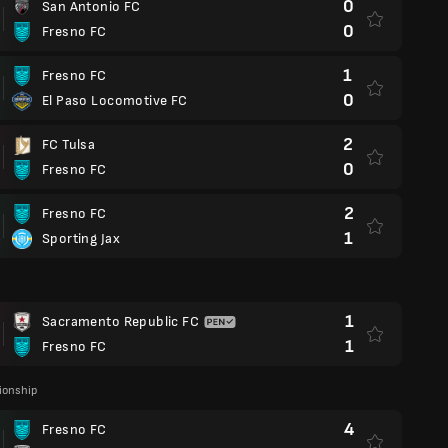
0
San Antonio FC
0
Fresno FC
1
Fresno FC
0
El Paso Locomotive FC
2
FC Tulsa
0
Fresno FC
2
Fresno FC
1
Sporting Jax
1
Sacramento Republic FC
1
Fresno FC
onship
4
Fresno FC