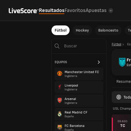
Resultados
Favoritos
Apuestas
Fútbol
Hockey
Baloncesto
T
Fútbol
Es
F
EQUIPOS
Es
Manchester United FC
Inglaterra
Resume
Liverpool
Inglaterra
Toda
Arsenal
Inglaterra
USL Champi
Real Madrid CF
España
09 AGO.
TC
FC Barcelona
España