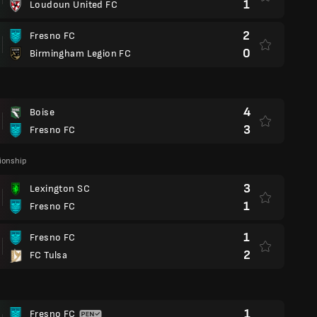
1
Loudoun United FC
2
Fresno FC
0
Birmingham Legion FC
4
Boise
3
Fresno FC
onship
3
Lexington SC
1
Fresno FC
1
Fresno FC
2
FC Tulsa
1
Fresno FC