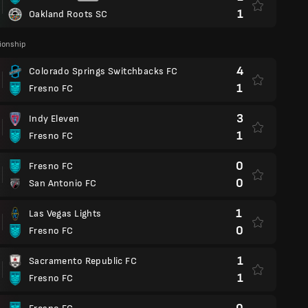
1
Oakland Roots SC
onship
4
Colorado Springs Switchbacks FC
1
Fresno FC
3
Indy Eleven
1
Fresno FC
0
Fresno FC
0
San Antonio FC
1
Las Vegas Lights
0
Fresno FC
1
Sacramento Republic FC
1
Fresno FC