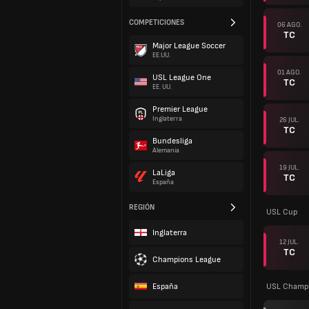
COMPETICIONES
06 AGO.
TC
Major League Soccer
EE.UU.
01 AGO.
USL League One
TC
EE. UU.
Premier League
Inglaterra
26 JUL.
TC
Bundesliga
Alemania
19 JUL.
LaLiga
TC
España
REGIÓN
USL Cup
Inglaterra
12 JUL.
TC
Champions League
España
USL Champi