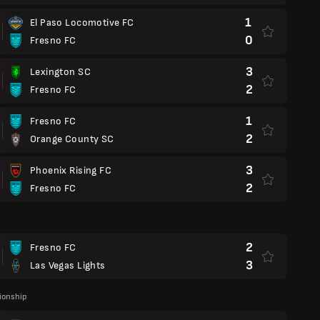
1
El Paso Locomotive FC
0
Fresno FC
3
Lexington SC
2
Fresno FC
1
Fresno FC
2
Orange County SC
3
Phoenix Rising FC
2
Fresno FC
2
Fresno FC
3
Las Vegas Lights
onship