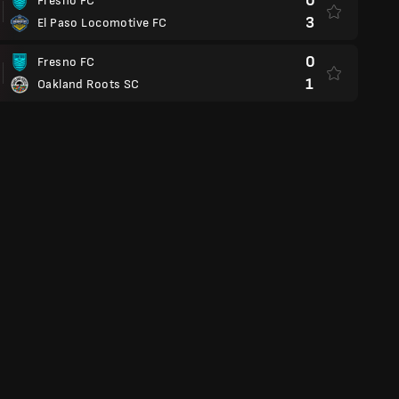
0
Fresno FC
3
El Paso Locomotive FC
0
Fresno FC
1
Oakland Roots SC