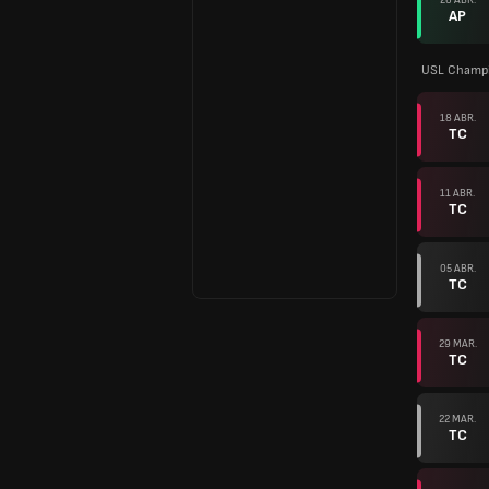
AP
USL Champi
18 ABR.
TC
11 ABR.
TC
05 ABR.
TC
29 MAR.
TC
22 MAR.
TC