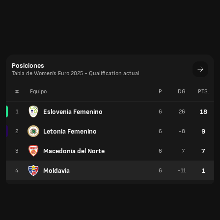
Posiciones
Tabla de Women's Euro 2025 - Qualification actual
#
Equipo
P
DG
PTS.
Eslovenia Femenino
18
1
6
26
Letonia Femenino
9
2
6
-8
Macedonia del Norte
7
3
6
-7
Moldavia
1
4
6
-11