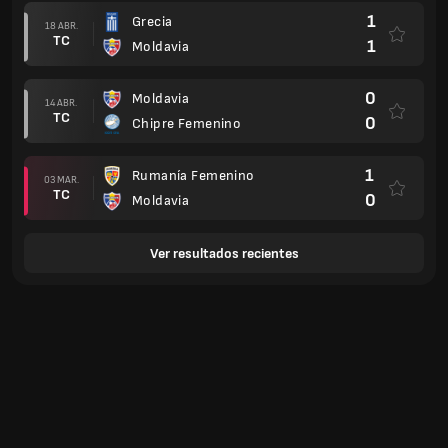
1
Grecia
18 ABR.
TC
1
Moldavia
0
Moldavia
14 ABR.
TC
0
Chipre Femenino
1
Rumanía Femenino
03 MAR.
TC
0
Moldavia
Ver resultados recientes