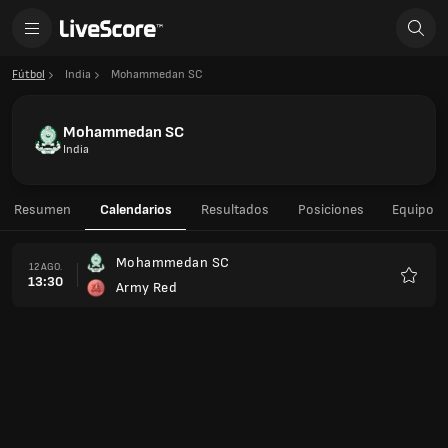
Fútbol
India
Mohammedan SC
Mohammedan SC
India
Resumen
Calendarios
Resultados
Posiciones
Equipo
Mohammedan SC
12 AGO.
13:30
Army Red
Favorit