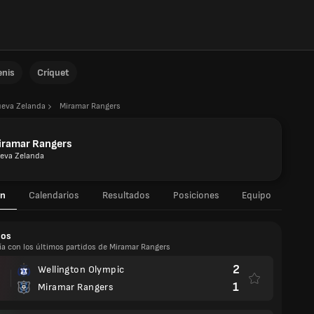
enis
Críquet
eva Zelanda
Miramar Rangers
iramar Rangers
eva Zelanda
n
Calendarios
Resultados
Posiciones
Equipo
dos
ía con los últimos partidos de Miramar Rangers
2
Wellington Olympic
1
Miramar Rangers