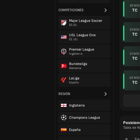
29 NOV.
TC
COMPETICIONES
Major League Soccer
EE.UU.
23 NOV.
TC
USL League One
EE. UU.
Premier League
15 NOV.
Inglaterra
TC
Bundesliga
Alemania
09 NOV.
LaLiga
TC
España
REGIÓN
Inglaterra
Champions League
Posicion
Tabla de N
España
#
Equ