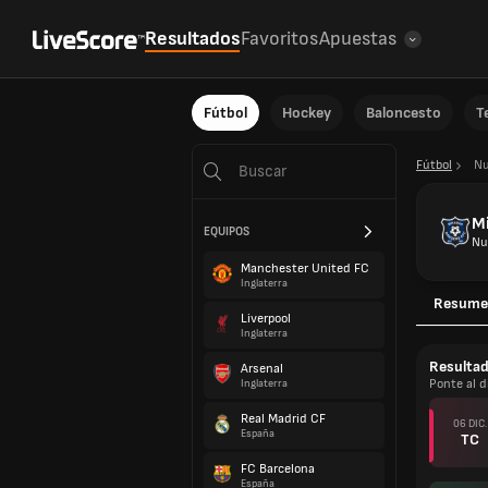
Resultados
Favoritos
Apuestas
Fútbol
Hockey
Baloncesto
T
Fútbol
Nu
M
EQUIPOS
Nu
Manchester United FC
Inglaterra
Resume
Liverpool
Inglaterra
Resulta
Arsenal
Ponte al d
Inglaterra
Real Madrid CF
06 DIC.
España
TC
FC Barcelona
España