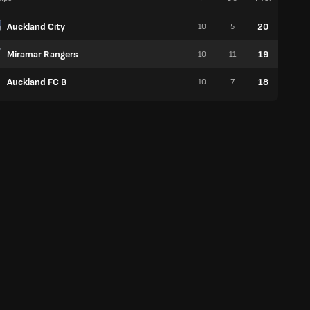
Auckland City
20
10
5
6
Miramar Rangers
19
10
11
6
Auckland FC B
18
10
7
5