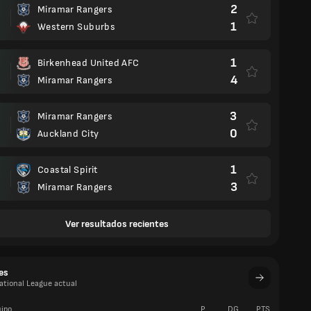
2
Miramar Rangers
1
Western Suburbs
1
Birkenhead United AFC
4
Miramar Rangers
3
Miramar Rangers
0
Auckland City
1
Coastal Spirit
3
Miramar Rangers
Ver resultados recientes
es
ational League actual
ipo
P
DG
PTS.
V