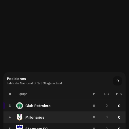
Posiciones
Tabla de Nacional B: 1st Stage actual
#
Equipo
P
DG
PTS.
Club Petrolero
0
3
0
0
Millonarios
0
4
0
0
Stormers SC
0
5
0
0