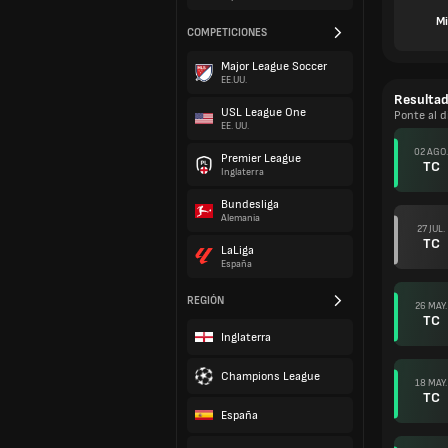
Mi
COMPETICIONES
Major League Soccer
EE.UU.
Resulta
USL League One
Ponte al d
EE. UU.
02 AGO.
Premier League
TC
Inglaterra
Bundesliga
Alemania
27 JUL.
TC
LaLiga
España
REGIÓN
26 MAY.
TC
Inglaterra
Champions League
18 MAY.
TC
España