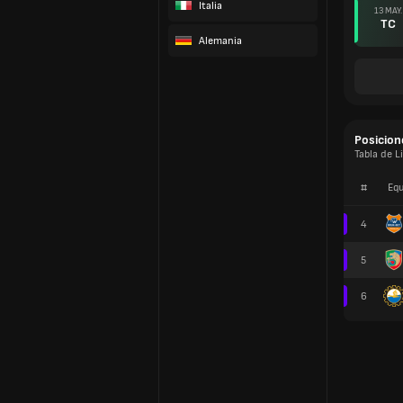
Italia
13 MAY.
TC
Alemania
Posicion
Tabla de L
#
Equ
4
5
6