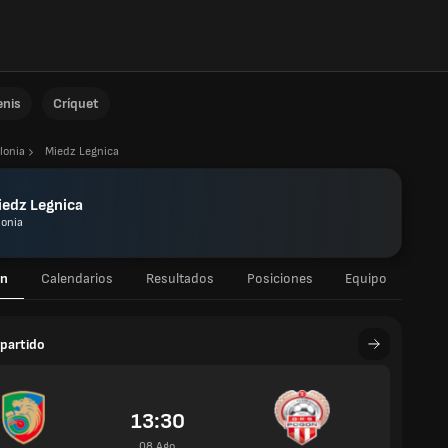
enis
Críquet
lonia
Miedz Legnica
iedz Legnica
lonia
n
Calendarios
Resultados
Posiciones
Equipo
partido
13:30
08 Ago.