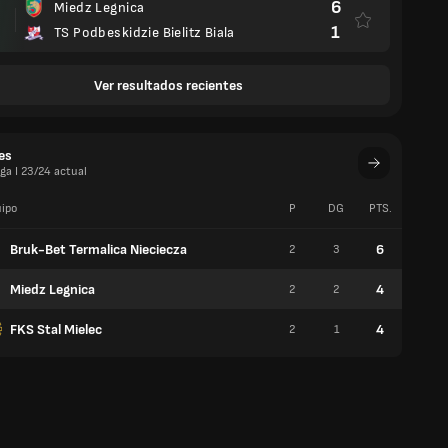
6
Miedz Legnica
1
TS Podbeskidzie Bielitz Biala
Ver resultados recientes
es
iga I 23/24 actual
ipo
P
DG
PTS.
V
Bruk-Bet Termalica Nieciecza
6
2
3
2
Miedz Legnica
4
2
2
1
FKS Stal Mielec
4
2
1
1