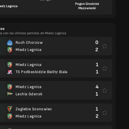
Pogon Grodzisk
edz Legnica
Mazowiecki
dos
ía con los últimos partidos de Miedz Legnica
0
Ruch Chorzow
2
Miedz Legnica
1
Miedz Legnica
1
TS Podbeskidzie Bielitz Biala
4
Miedz Legnica
1
Lechia Gdansk
1
Zaglebie Sosnowiec
2
Miedz Legnica