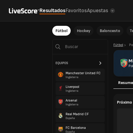
Resultados
Favoritos
Apuestas
Fútbol
Hockey
Baloncesto
T
Fútbol
Po
M
EQUIPOS
Po
Manchester United FC
Inglaterra
Resume
Liverpool
Inglaterra
Arsenal
Próximo 
Inglaterra
Real Madrid CF
España
FC Barcelona
España