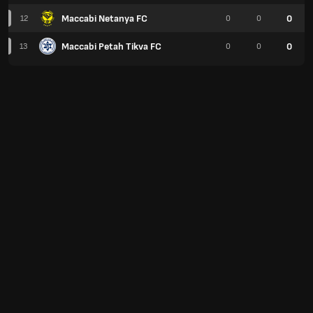
Maccabi Netanya FC
0
12
0
0
Maccabi Petah Tikva FC
0
13
0
0