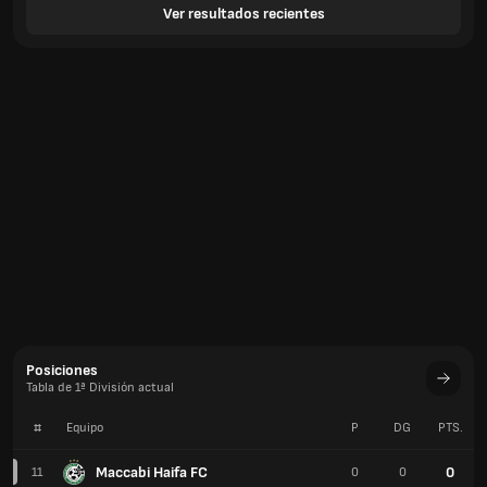
Ver resultados recientes
Posiciones
Tabla de 1ª División actual
#
Equipo
P
DG
PTS.
Maccabi Haifa FC
0
11
0
0