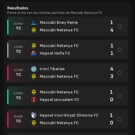
Resultados
Ponte al día con los últimos partidos de Maccabi Netanya FC
1
Maccabi Bney Reine
18 MAY.
TC
4
Maccabi Netanya FC
1
Maccabi Netanya FC
13 MAY.
TC
1
Hapoel Haifa FC
4
Ironi Tiberias
10 MAY.
TC
3
Maccabi Netanya FC
1
Maccabi Netanya FC
04 MAY.
TC
0
Hapoel Jerusalem FC
1
Hapoel Ironi Kiryat Shmona FC
29 ABR.
TC
0
Maccabi Netanya FC