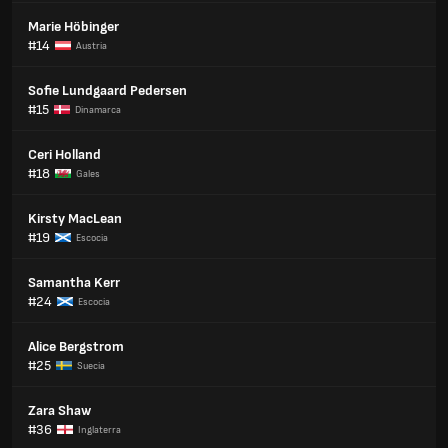
Marie Höbinger
#14
Austria
Sofie Lundgaard Pedersen
#15
Dinamarca
Ceri Holland
#18
Gales
Kirsty MacLean
#19
Escocia
Samantha Kerr
#24
Escocia
Alice Bergstrom
#25
Suecia
Zara Shaw
#36
Inglaterra