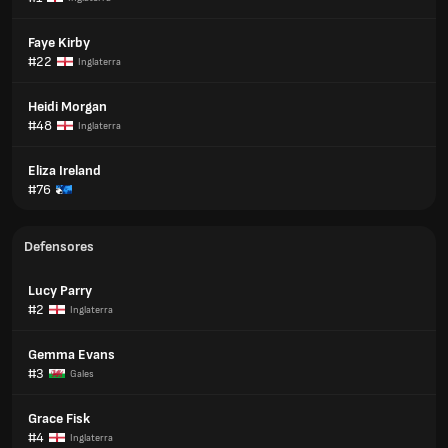
Faye Kirby
#22
Inglaterra
Heidi Morgan
#48
Inglaterra
Eliza Ireland
#76
Defensores
Lucy Parry
#2
Inglaterra
Gemma Evans
#3
Gales
Grace Fisk
#4
Inglaterra