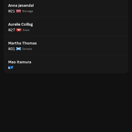
Anna Jøsendal
#21
Noruega
Aurelie Csillag
#27
Suiza
Martha Thomas
#31
Escocia
Mao Itamura