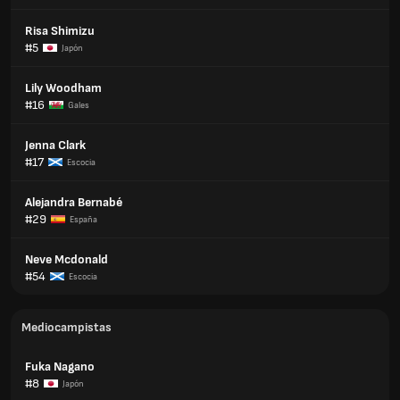
Risa Shimizu
#5
Japón
Lily Woodham
#16
Gales
Jenna Clark
#17
Escocia
Alejandra Bernabé
#29
España
Neve Mcdonald
#54
Escocia
Mediocampistas
Fuka Nagano
#8
Japón