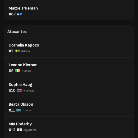
Maizie Trueman
#87
Atacantes
Cornelia Kapocs
#7
Suecia
Leanne Kiernan
#9
Irlanda
Sophie Haug
#10
Noruega
Beata Olsson
#11
Suecia
Mia Enderby
#13
Inglaterra