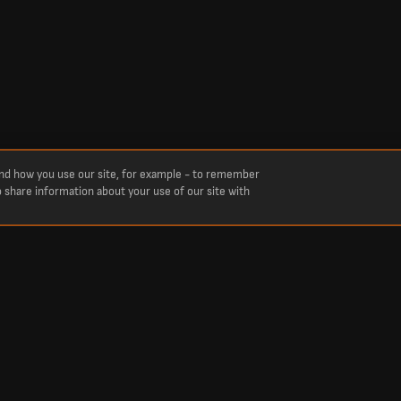
and how you use our site, for example - to remember
o share information about your use of our site with
icket, tenis, básquetbol, hockey y comparaciones de las
mejores casas de apuestas
depo
tualizadas, fixtures y resultados de todas las ligas y competencias principales del mu
ortantes de Europa como la Champions League y la Europa League
 Indonesia