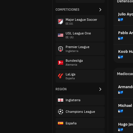
Defenso
COMPETICIONES
Julio Ay
Major League Soccer
EE.UU.
Pablo A
USL League One
EE. UU.
Premier League
Koob H
Inglaterra
Bundesliga
Alemania
Medioca
LaLiga
España
Armand
REGIÓN
Inglaterra
Michael
Champions League
España
Hugo Jav