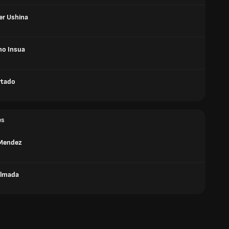
er Ushina
no Insua
rtado
es
 Mendez
Almada